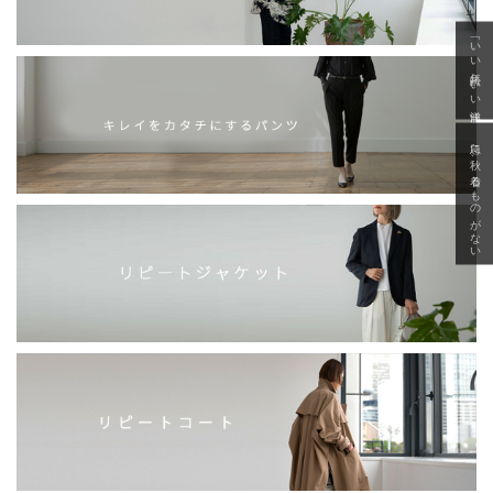
「いい年齢 いい洋服」
急に秋、着るものがない