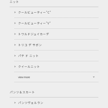
ニット
クールビューティー"C"
クールビューティー"V"
トワルドジュイカーデ
トリコ デ サボン
パテ ド ニット
クイールニット
view more
パンツ＆スカート
パンツヴェルラン