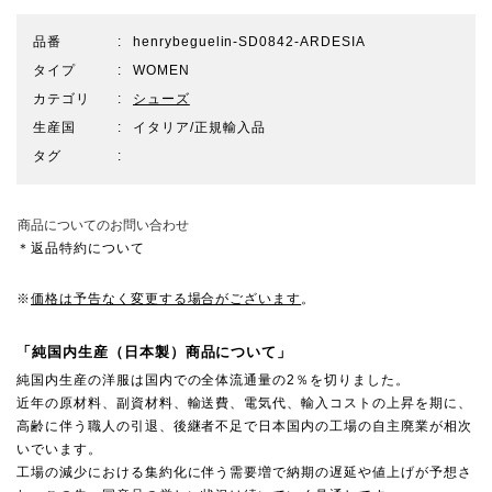
品番
henrybeguelin-SD0842-ARDESIA
タイプ
WOMEN
カテゴリ
シューズ
生産国
イタリア/正規輸入品
タグ
商品についてのお問い合わせ
＊返品特約について
※
価格は予告なく変更する場合がございます
。
「純国内生産（日本製）商品について」
純国内生産の洋服は国内での全体流通量の2％を切りました。
近年の原材料、副資材料、輸送費、電気代、輸入コストの上昇を期に、
高齢に伴う職人の引退、後継者不足で日本国内の工場の自主廃業が相次
いでいます。
工場の減少における集約化に伴う需要増で納期の遅延や値上げが予想さ