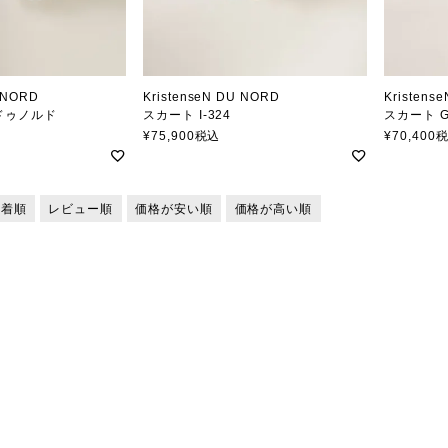
U NORD
KristenseN DU NORD
Kristens
ドゥノルド
スカート I-324
スカート G
クリステンセンドゥノルド
クリステ
¥
75,900
税込
¥
70,400
新着順
レビュー順
価格が安い順
価格が高い順