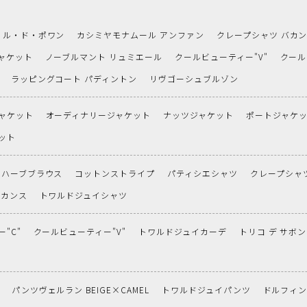
ル・ド・ポワン
カシミヤモナムール アンファン
クレープシャツ バカ
ャケット
ノーブルマント リュミエール
クールビューティー"V"
クール
ラッピングコート パディントン
リヴゴーシュブルゾン
ャケット
オーディナリージャケット
ナッツジャケット
ポートジャケ
ット
ハーブブラウス
コットンストライプ
パティシエシャツ
クレープシャ
バカンス
トワルドジュイシャツ
"C"
クールビューティー"V"
トワルドジュイカーデ
トリコ デ サボン
パンツヴェルラン BEIGE×CAMEL
トワルドジュイパンツ
ドルフィ