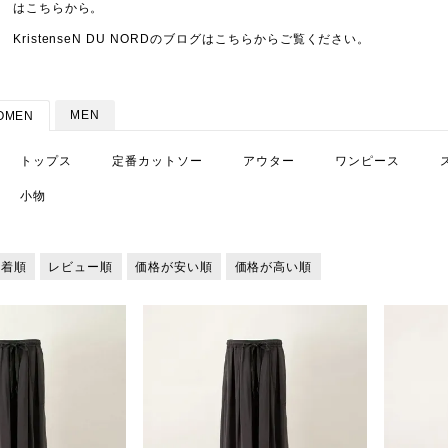
は
こちら
から。
KristenseN DU NORDの
ブログはこちらから
ご覧ください。
MEN
OMEN
トップス
定番カットソー
アウター
ワンピース
小物
新着順
レビュー順
価格が安い順
価格が高い順