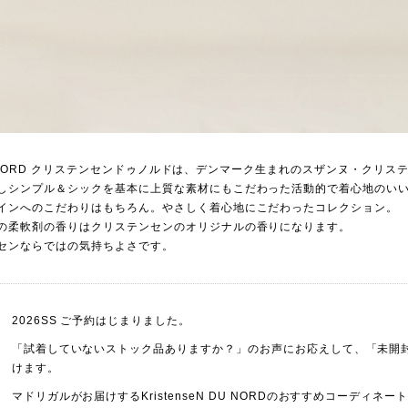
N DU NORD クリステンセンドゥノルドは、デンマーク生まれのスザンヌ・クリ
しシンプル＆シックを基本に上質な素材にもこだわった活動的で着心地のい
インへのこだわりはもちろん。やさしく着心地にこだわったコレクション。
の柔軟剤の香りはクリステンセンのオリジナルの香りになります。
センならではの気持ちよさです。
2026SS ご予約はじまりました。
「試着していないストック品ありますか？」のお声にお応えして、「未開
けます。
マドリガルがお届けするKristenseN DU NORDのおすすめコーデ