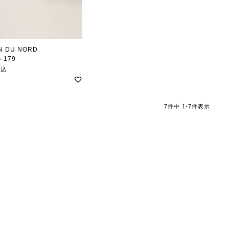
eN DU NORD
-179
ンセンドゥノルド
税込
7
件中
1
-
7
件表示