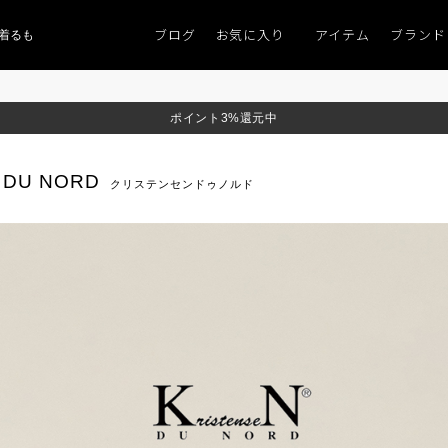
ブログ
お気に入り
アイテム
ブランド
るものがない」
「キレイなニット」
ポイント9％「マンスリーポイントキャン
ポイント3%還元中
N DU NORD
クリステンセンドゥノルド