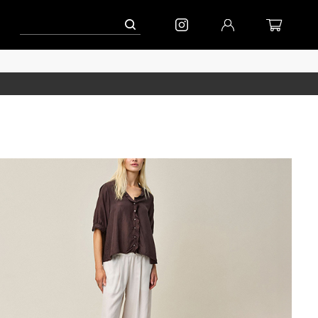
ペーン」
到着(8/7)｜eb.a.gos
予約│「エッグジャケット GREY」