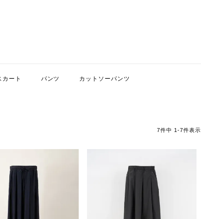
スカート
パンツ
カットソーパンツ
7
件中
1
-
7
件表示