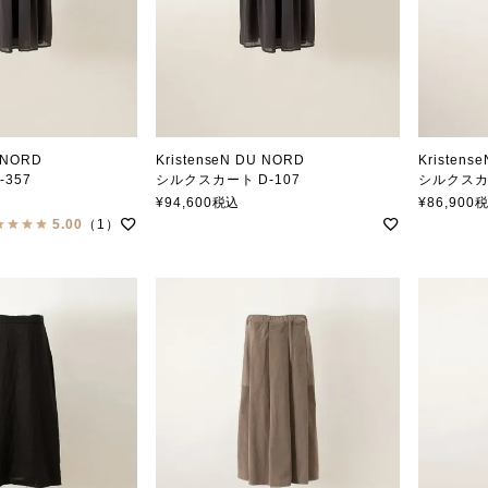
U NORD
KristenseN DU NORD
Kristens
357
シルクスカート D-107
シルクスカー
ドゥノルド
クリステンセンドゥノルド
クリステ
¥
94,600
税込
¥
86,900
5.00
（1）