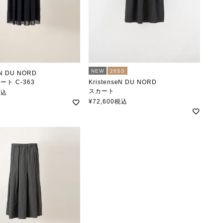
NEW
26SS
eN DU NORD
ト C-363
KristenseN DU NORD
ンセンドゥノルド
スカート
税込
クリステンセンドゥノルド
¥
72,600
税込