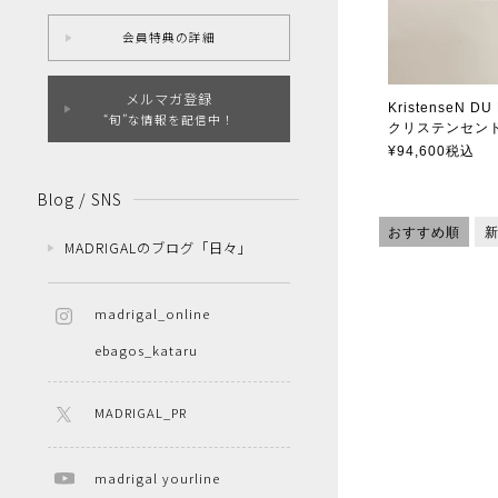
会員特典の詳細
メルマガ登録
KristenseN D
“旬”な情報を配信中！
クリステンセン
¥
94,600
税込
Blog / SNS
おすすめ順
MADRIGALのブログ「日々」
madrigal_online
ebagos_kataru
MADRIGAL_PR
madrigal yourline