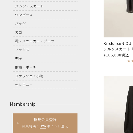
パンツ・スカート
ワンピース
バッグ
カゴ
靴・スニーカー・ブーツ
KristenseN D
シルクスカート I-
ソックス
クリステンセン
¥
105,600
税込
帽子
財布・ポーチ
ファッション小物
セレモニー
Membership
新規会員登録
3%
会員特典：
ポイント還元