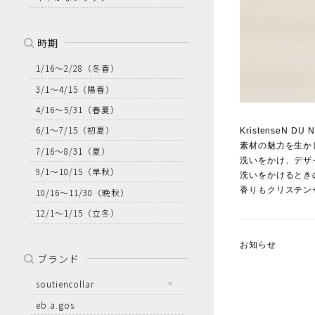
時期
1/16～2/28
（冬春）
3/1～4/15
（陽春）
4/16～5/31
（春夏）
6/1～7/15
（初夏）
Kristense
素材の魅力を生か
7/16～8/31
（夏）
洗いをかけ、デザ
9/1～10/15
（早秋）
洗いをかけるとき
香りもクリステン
10/16～11/30
（晩秋）
12/1～1/15
（立冬）
お知らせ
ブランド
soutiencollar
eb.a.gos