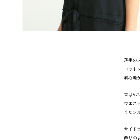
薄手の
コット
着心地
首はV
ウエス
またシ
サイド
飾りの