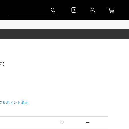
ーン」
到着(8/7)｜eb.a.gos
予約│「エッグジャケット GREY」
グ)
今3％ポイント還元
—