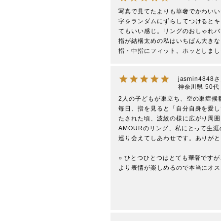
写真で見てたよりも華奢でかわいい
字をランダムにずらしてつけるとキ
てもいい感じ。リングのおしゃれバ
指が結構太めの私はいちばん大きな
指・中指にフィット。ホッとしまし
jasmin4848
神奈川県
50代
2人の子どもが巣立ち、空の巣症候
毎日、指を見ると「自分自身を愛し
たされた頃、波紋の様に広がり周囲
AMOURのリング、私にとって生
巡り会えてしあわせです。ありがとうご
○ ひとつひとつはとても華奢です
より表情が楽しめるので本当にオスス