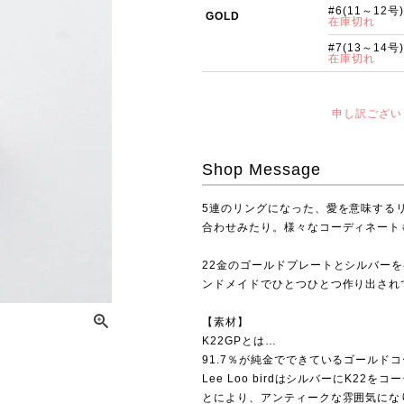
#6(11～12号)
GOLD
在庫切れ
#7(13～14号)
在庫切れ
申し訳ござい
Shop Message
5連のリングになった、愛を意味する
合わせみたり。様々なコーディネート
22金のゴールドプレートとシルバー
ンドメイドでひとつひとつ作り出され
【素材】
K22GPとは…
91.7％が純金でできているゴールド
Lee Loo birdはシルバーにK
とにより、アンティークな雰囲気にな