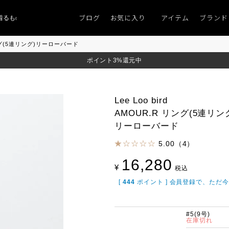
ブログ
お気に入り
アイテム
ブランド
ものがない」
「キレイなニット」
ポイント9％「マンスリーポイントキャンペ
R リング(5連リング)リーローバード
ポイント3%還元中
Lee Loo bird
AMOUR.R リング(5連リン
リーローバード
5.00（4）
16,280
¥
税込
[
444
ポイント ] 会員登録で、ただ
#5(9号)
在庫切れ