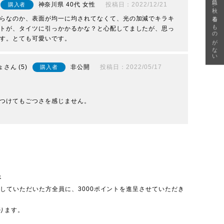
急に秋、着るものがない
神奈川県
40代
女性
投稿日
2022/12/21
購入者
らなのか、表面が均一に均されてなくて、光の加減でキラキ
トが、タイツに引っかかるかな？と心配してましたが、思っ
す。とても可愛いです。
ょ
5
非公開
投稿日
2022/05/17
購入者
つけてもごつさを感じません。

呈
投稿していただいた方全員に、3000ポイントを進呈させていただき
ります。