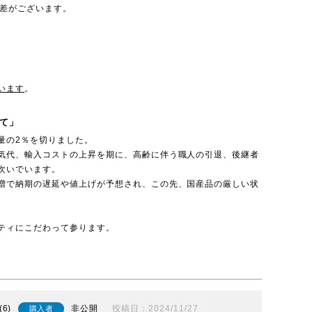
誤差がございます。
います
。
て」
量の2％を切りました。
気代、輸入コストの上昇を期に、高齢に伴う職人の引退、後継者
次いでいます。
増で納期の遅延や値上げが予想され、この先、国産品の厳しい状
ティにこだわって参ります。
6
非公開
投稿日
2024/11/27
購入者