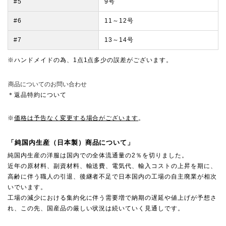
#5
9号
#6
11～12号
#7
13～14号
※ハンドメイドの為、1点1点多少の誤差がございます。
商品についてのお問い合わせ
＊返品特約について
※
価格は予告なく変更する場合がございます
。
「純国内生産（日本製）商品について」
純国内生産の洋服は国内での全体流通量の2％を切りました。
近年の原材料、副資材料、輸送費、電気代、輸入コストの上昇を期に、
高齢に伴う職人の引退、後継者不足で日本国内の工場の自主廃業が相次
いでいます。
工場の減少における集約化に伴う需要増で納期の遅延や値上げが予想さ
れ、この先、国産品の厳しい状況は続いていく見通しです。