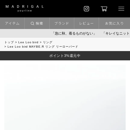
アイテム
検索
ブランド
レビュー
お気に入り
「急に秋、着るものがない」
「キレイなニット」
ポ
トップ
Lee Loo bird
リング
Lee Loo bird MAYBE.R リング リーローバード
ポイント3%還元中