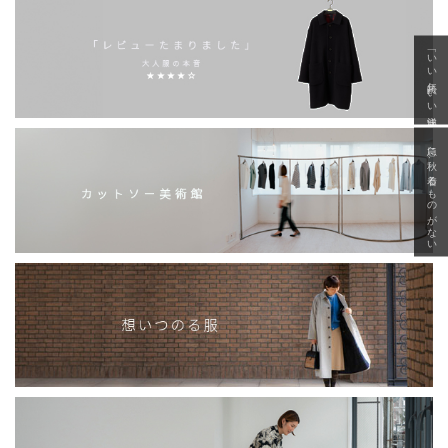
「いい年齢 いい洋服」
急に秋、着るものがない