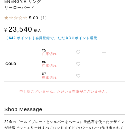
ENERGY.R リング
リーローバード
5.00（1）
23,540
¥
税込
[
642
ポイント ] 会員登録で、ただ今3％ポイント還元
#5
—
在庫切れ
#6
GOLD
—
在庫切れ
#7
—
在庫切れ
申し訳ございません。ただいま在庫がございません。
Shop Message
22金のゴールドプレートとシルバーをベースに天然石を使ったデザイン
が特徴でジュエリーはすべてハンドメイドでひとつひとつ作り出されて