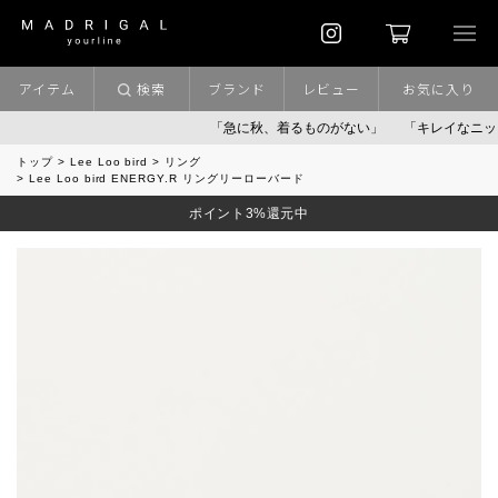
アイテム
検索
ブランド
レビュー
お気に入り
「急に秋、着るものがない」
「キレイなニット」
トップ
Lee Loo bird
リング
Lee Loo bird ENERGY.R リングリーローバード
ポイント3%還元中