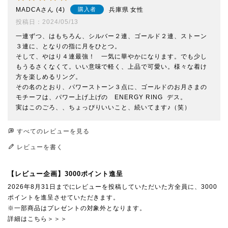
MADCA
4
兵庫県
女性
購入者
投稿日
2024/05/13
一連ずつ、はもちろん、シルバー２連、ゴールド２連、ストーン
３連に、となりの指に月をひとつ。

そして、やはり４連最強！　一気に華やかになります。でも少し
もうるさくなくて。いい意味で軽く、上品で可愛い。様々な着け
方を楽しめるリング。

その名のとおり、パワーストーン３点に、ゴールドのお月さまの
モチーフは、パワー上げ上げの　ENERGY RING  デス。

実はこのごろ、、ちょっぴりいいこと、続いてます♪（笑）
すべてのレビューを見る
レビューを書く
【レビュー企画】3000ポイント進呈
2026年8月31日までにレビューを投稿していただいた方全員に、3000
ポイントを進呈させていただきます。
※一部商品はプレゼントの対象外となります。
詳細はこちら＞＞＞