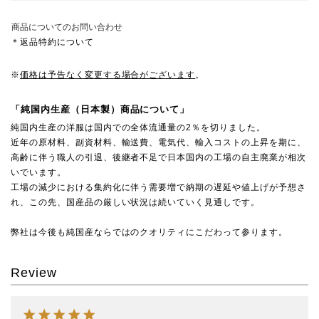
商品についてのお問い合わせ
＊返品特約について
※
価格は予告なく変更する場合がございます
。
「純国内生産（日本製）商品について」
純国内生産の洋服は国内での全体流通量の2％を切りました。
近年の原材料、副資材料、輸送費、電気代、輸入コストの上昇を期に、
高齢に伴う職人の引退、後継者不足で日本国内の工場の自主廃業が相次
いでいます。
工場の減少における集約化に伴う需要増で納期の遅延や値上げが予想さ
れ、この先、国産品の厳しい状況は続いていく見通しです。
弊社は今後も純国産ならではのクオリティにこだわって参ります。
Review