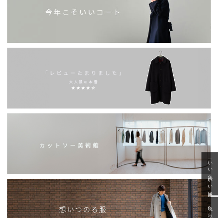
「いい年齢 いい洋服」