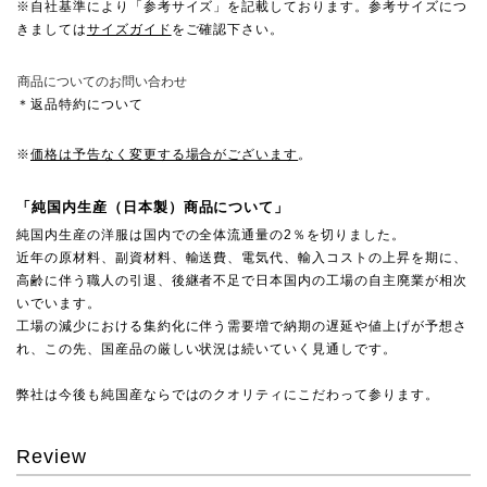
※自社基準により「参考サイズ」を記載しております。参考サイズにつ
きましては
サイズガイド
をご確認下さい。
商品についてのお問い合わせ
＊返品特約について
※
価格は予告なく変更する場合がございます
。
「純国内生産（日本製）商品について」
純国内生産の洋服は国内での全体流通量の2％を切りました。
近年の原材料、副資材料、輸送費、電気代、輸入コストの上昇を期に、
高齢に伴う職人の引退、後継者不足で日本国内の工場の自主廃業が相次
いでいます。
工場の減少における集約化に伴う需要増で納期の遅延や値上げが予想さ
れ、この先、国産品の厳しい状況は続いていく見通しです。
弊社は今後も純国産ならではのクオリティにこだわって参ります。
Review