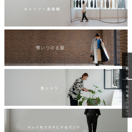
「いい年齢 いい洋服」
急に秋、着るものがない