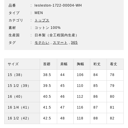
品番
lesleston-1722-00004-WH
タイプ
MEN
カテゴリ
トップス
素材
コットン 100%
生産国
日本製（全工程国内生産）
タグ
モテたい
,
スマート
,
365
サイズ
首廻
肩幅
胸幅
裄丈
着丈
15（38）
38.5
44
106
84
78
15 1/2（39）
39.5
45
110
85
79
16（40）
40.5
46
112
86
80
16 1/4（41）
41.5
47
116
87
81
16 1/2（42）
42.5
48
118
88
82