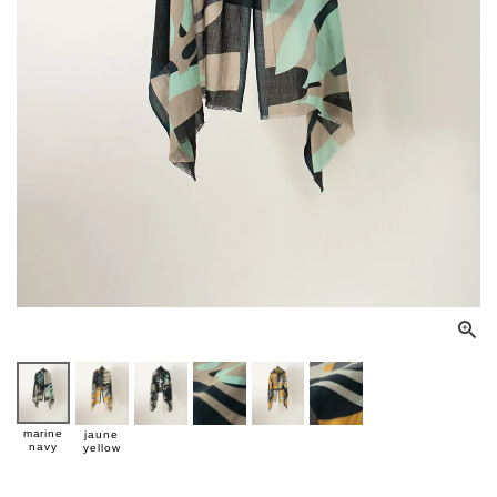
marine
jaune
navy
yellow