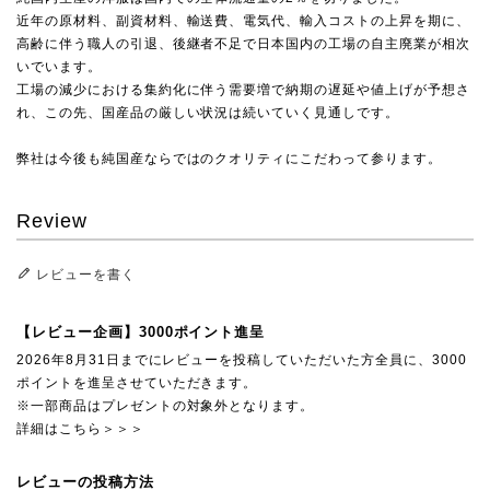
近年の原材料、副資材料、輸送費、電気代、輸入コストの上昇を期に、
高齢に伴う職人の引退、後継者不足で日本国内の工場の自主廃業が相次
いでいます。
工場の減少における集約化に伴う需要増で納期の遅延や値上げが予想さ
れ、この先、国産品の厳しい状況は続いていく見通しです。
弊社は今後も純国産ならではのクオリティにこだわって参ります。
Review
レビューを書く
【レビュー企画】3000ポイント進呈
2026年8月31日までにレビューを投稿していただいた方全員に、3000
ポイントを進呈させていただきます。
※一部商品はプレゼントの対象外となります。
詳細はこちら＞＞＞
レビューの投稿方法