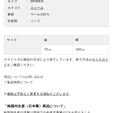
タイプ
WOMEN
カテゴリ
ストール
素材
ウール100％
生産国
インド
サイズ
縦
横
70㎝
180㎝
※マドリガル独自の方法により採寸しています。採寸方法は
サイズガイ
ド
をご確認ください。
商品についてのお問い合わせ
＊返品特約について
※
価格は予告なく変更する場合がございます
。
「純国内生産（日本製）商品について」
純国内生産の洋服は国内での全体流通量の2％を切りました。