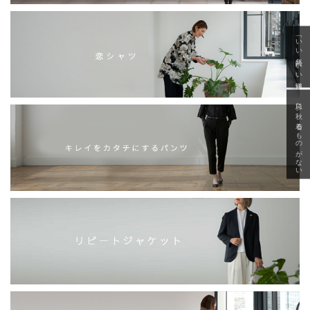
「いい年齢 いい洋服」
急に秋、着るものがない