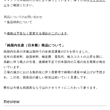
※マドリガル独自の方法により採寸しています。採寸方法は
サイズガイ
ド
をご確認ください。
商品についてのお問い合わせ
＊返品特約について
※
価格は予告なく変更する場合がございます
。
「純国内生産（日本製）商品について」
純国内生産の洋服は国内での全体流通量の2％を切りました。
近年の原材料、副資材料、輸送費、電気代、輸入コストの上昇を期に、
高齢に伴う職人の引退、後継者不足で日本国内の工場の自主廃業が相次
いでいます。
工場の減少における集約化に伴う需要増で納期の遅延や値上げが予想さ
れ、この先、国産品の厳しい状況は続いていく見通しです。
弊社は今後も純国産ならではのクオリティにこだわって参ります。
Review