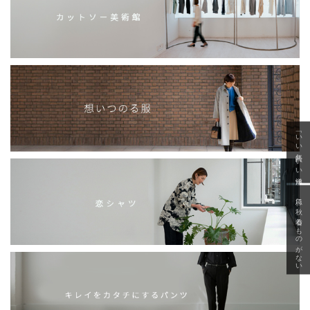
「いい年齢 いい洋服」
急に秋、着るものがない