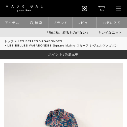
アイテム
検索
ブランド
レビュー
お気に入り
「急に秋、着るものがない」
「キレイなニット」
ポイ
トップ
LES BELLES VAGABONDES
LES BELLES VAGABONDES Square Malmo スカーフ レヴェルヴァガボン
ポイント3%還元中