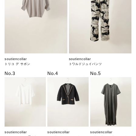
soutiencollar
soutiencollar
トリコ デ サボン
トワルドジュイパンツ
No.3
No.4
No.5
soutiencollar
soutiencollar
soutiencollar