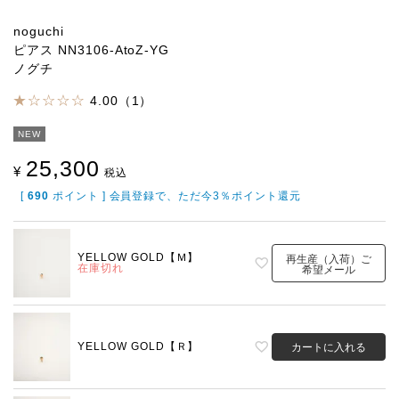
noguchi
ピアス NN3106-AtoZ-YG
ノグチ
4.00（1）
NEW
25,300
¥
税込
[
690
ポイント ] 会員登録で、ただ今3％ポイント還元
YELLOW GOLD【Ｍ】
再生産（入荷）ご
在庫切れ
希望メール
YELLOW GOLD【Ｒ】
カートに入れる