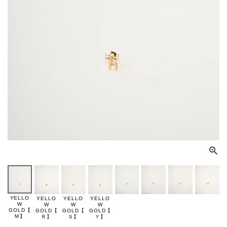
YELLO
YELLO
YELLO
YELLO
W
W
W
W
GOLD【
GOLD【
GOLD【
GOLD【
Ｍ】
Ｒ】
Ｓ】
Ｙ】