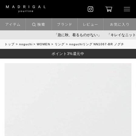
アイテム
検索
ブランド
レビュー
お気に入り
「急に秋、着るものがない」
「キレイなニット」
ポ
トップ
noguchi
WOMEN
リング
noguchiリング NN1067-BR ノグチ
ポイント3%還元中