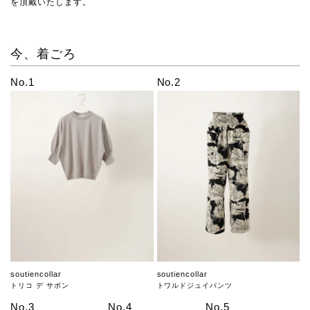
を頂戴いたします。
今、着ごろ
No.1
No.2
soutiencollar
soutiencollar
トリコ デ サボン
トワルドジュイパンツ
No.3
No.4
No.5