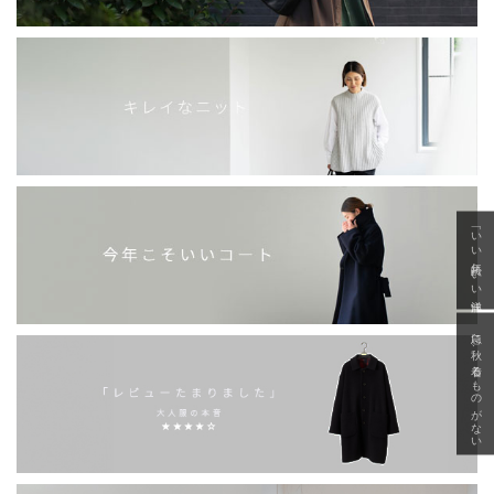
「いい年齢 いい洋服」
急に秋、着るものがない