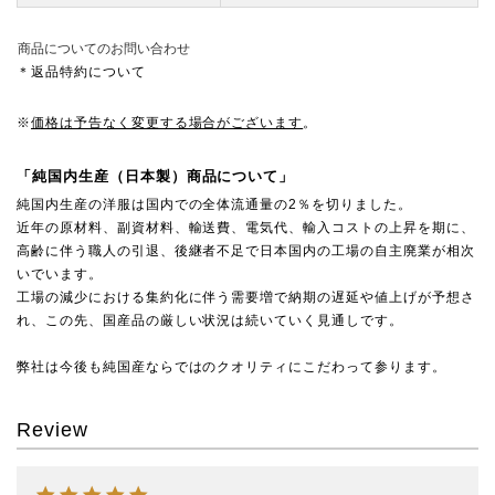
商品についてのお問い合わせ
＊返品特約について
※
価格は予告なく変更する場合がございます
。
「純国内生産（日本製）商品について」
純国内生産の洋服は国内での全体流通量の2％を切りました。
近年の原材料、副資材料、輸送費、電気代、輸入コストの上昇を期に、
高齢に伴う職人の引退、後継者不足で日本国内の工場の自主廃業が相次
いでいます。
工場の減少における集約化に伴う需要増で納期の遅延や値上げが予想さ
れ、この先、国産品の厳しい状況は続いていく見通しです。
弊社は今後も純国産ならではのクオリティにこだわって参ります。
Review