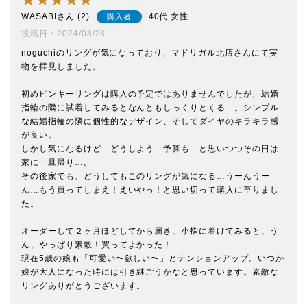
WASABI
2
40代
女性
購入者
投稿日
2024/08/28
noguchiのリングが気になっており、マドリガル北店さんにて実
物を拝見しました。

初めピンキーリングは購入の予定ではありませんでしたが、結婚
指輪の隣に試着してみるとなんともしっくりとくる…。シンプル
な結婚指輪の隣に個性的なデザイン、そしてダイヤのキラキラ感
が良い。

しかし気になるけど…どうしよう…予算も…と思いつつその日は
家に一旦帰り…。

その後家でも、どうしてもこのリングが気になる…うーんうー
ん…もう買ってしまえ！えいやっ！と思い切って購入に至りまし
た。

オーダーして２ヶ月ほどしてから届き、小指に着けてみると、う
ん、やっぱり素敵！買ってよかった！

現在5歳の娘も「可愛い〜欲しい〜」とテンションアップ。いつか
娘が大人になった時には引き継ごうかなと思っています。素敵な
リングありがとうございます。