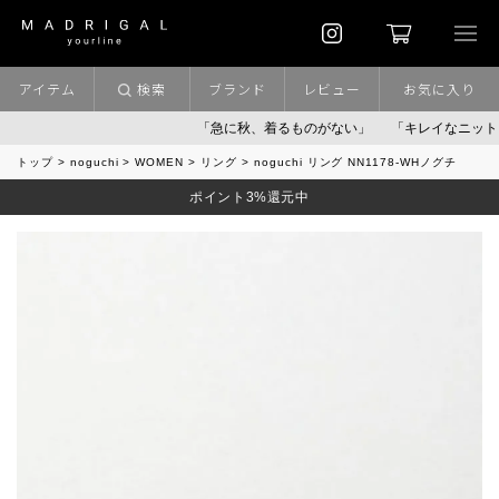
アイテム
検索
ブランド
レビュー
お気に入り
「急に秋、着るものがない」
「キレイなニット」
ポ
トップ
noguchi
WOMEN
リング
noguchi リング NN1178-WHノグチ
ポイント3%還元中