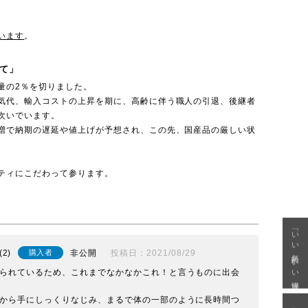
います
。
て」
量の2％を切りました。
気代、輸入コストの上昇を期に、高齢に伴う職人の引退、後継者
次いでいます。
増で納期の遅延や値上げが予想され、この先、国産品の厳しい状
ティにこだわって参ります。
「いい年齢 いい洋服」
2
非公開
投稿日
2021/08/29
購入者
られているため、これまでなかなかこれ！と言うものに出会
から手にしっくりなじみ、まるで体の一部のように長時間つ