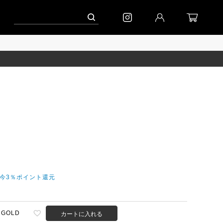
ペーン」
到着｜2026AW「シフォンニット」
到着｜2026AW「マガジン」
だ今3％ポイント還元
GOLD
カートに入れる