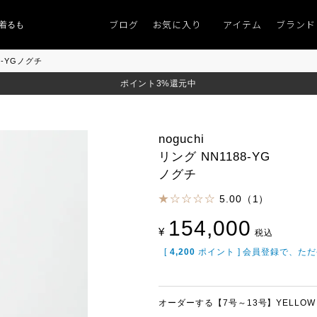
ブログ
お気に入り
アイテム
ブランド
ものがない」
「キレイなニット」
ポイント9％「マンスリーポイントキャン
88-YGノグチ
ポイント3%還元中
noguchi
リング NN1188-YG
ノグチ
5.00（1）
154,000
¥
税込
[
4,200
ポイント ] 会員登録で、た
オーダーする【7号～13号】YELLOW 