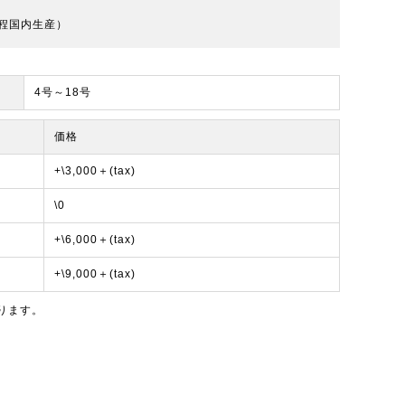
程国内生産）
4号～18号
価格
+\3,000＋(tax)
\0
+\6,000＋(tax)
+\9,000＋(tax)
ります。