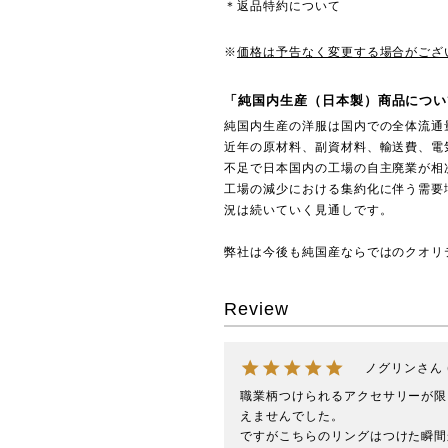
＊返品特約について
※
価格は予告なく変更する場合がござ
「純国内生産（日本製）商品につい
純国内生産の洋服は国内での全体流通
近年の原材料、副資材料、輸送費、電
不足で日本国内の工場の自主廃業が相
工場の減少における集約化に伴う需要
況は続いていく見通しです。
弊社は今後も純国産ならではのクオリ
Review
ノグリン
職業柄つけられるアクセサリーが限
えませんでした。

ですがこちらのリングはつけた瞬間