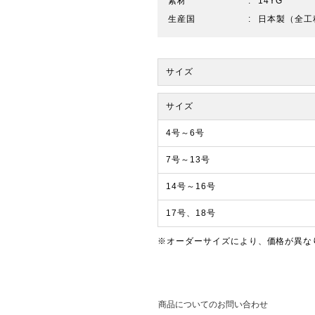
素材
14YG
生産国
日本製（全工
サイズ
サイズ
4号～6号
7号～13号
14号～16号
17号、18号
※オーダーサイズにより、価格が異な
商品についてのお問い合わせ