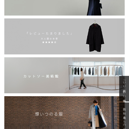
「いい年齢 いい洋服」
急に秋、着るものがない