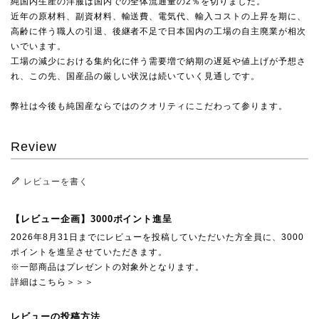
純国内生産の洋服は国内での全体流通量の2％を切りました。
近年の原材料、副資材料、輸送費、電気代、輸入コストの上昇を期に、
高齢に伴う職人の引退、後継者不足で日本国内の工場の自主廃業が相次
いでいます。
工場の減少における集約化に伴う需要増で納期の遅延や値上げが予想さ
れ、この先、国産品の厳しい状況は続いていく見通しです。
弊社は今後も純国産ならではのクオリティにこだわって参ります。
Review
レビューを書く
【レビュー企画】3000ポイント進呈
2026年8月31日までにレビューを投稿していただいた方全員に、3000
ポイントを進呈させていただきます。
※一部商品はプレゼントの対象外となります。
詳細はこちら＞＞＞
レビューの投稿方法