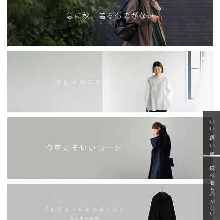
「いい年齢 いい洋服」
急に秋、着るものがない