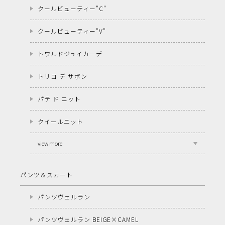
クールビューティー"C"
クールビューティー"V"
トワルドジュイカーデ
トリコ デ サボン
パテ ド ニット
クイールニット
view more
パンツ＆スカート
パンツヴェルラン
パンツヴェルラン BEIGE×CAMEL