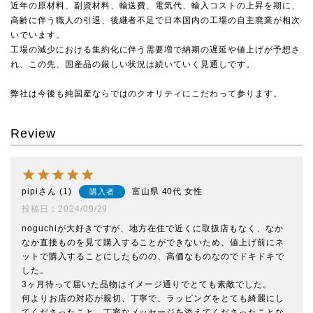
近年の原材料、副資材料、輸送費、電気代、輸入コストの上昇を期に、
高齢に伴う職人の引退、後継者不足で日本国内の工場の自主廃業が相次
いでいます。
工場の減少における集約化に伴う需要増で納期の遅延や値上げが予想さ
れ、この先、国産品の厳しい状況は続いていく見通しです。
弊社は今後も純国産ならではのクオリティにこだわって参ります。
Review
pipi
1
富山県
40代
女性
購入者
投稿日
2024/09/29
noguchiが大好きですが、地方在住で近くに取扱店もなく、なか
なか直接ものを見て購入することができないため、値上げ前にネ
ットで購入することにしたものの、高価なものなのでドキドキで
した。

3ヶ月待って届いた品物はイメージ通りでとても素敵でした。

何よりお店の対応が親切、丁寧で、ラッピングをとても綺麗にし
てくださったこと、丁寧なメッセージを添えてくださったことな