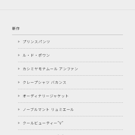
新作
プリンスパンツ
ル・ド・ポワン
カシミヤモナムール アンファン
クレープシャツ バカンス
オーディナリージャケット
ノーブルマント リュミエール
クールビューティー"V"