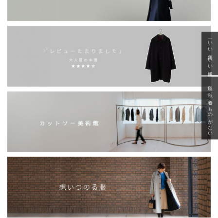
「いい年齢 いい洋服」
急に秋、着るものがない