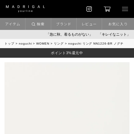
アイテム
検索
ブランド
レビュー
お気に入り
「急に秋、着るものがない」
「キレイなニット」
ポイン
トップ
noguchi
WOMEN
リング
noguchi リング NN1226-BR ノグチ
ポイント3%還元中