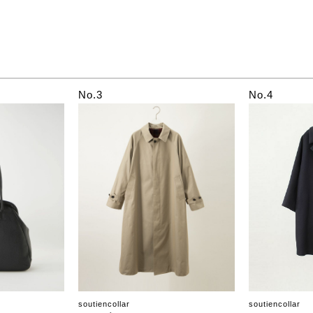
No.3
No.4
soutiencollar
soutiencollar