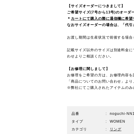
【サイズオーダーにつきまして】
ご希望サイズ(7号から13号)のオー
＊
カートにて購入の際に通信欄に希望
なおサイズオーダーの場合は、「代引き
お渡し期間は生産状況で前後する場合
記載サイズ以外のサイズは別途料金に
わせ
よりご相談ください。
【お修理に関しまして】
お修理をご希望の方は、お修理内容を
「商品についてのお問い合わせ」より
※弊社にてご購入されたアイテムのみ
品番
noguchi-NN
タイプ
WOMEN
カテゴリ
リング