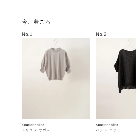
今、着ごろ
No.1
No.2
soutiencollar
soutiencollar
トリコ デ サボン
パテ ド ニット