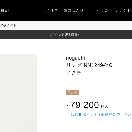
ブログ
お気に入り
アイテム
ブランド
ものがない」
「キレイなニット」
ポイント9％「マンスリーポイントキャン
9-YGノグチ
ポイント3%還元中
noguchi
リング NN1249-YG
ノグチ
再入荷
79,200
¥
税込
[
2,160
ポイント ] 会員登録で、た