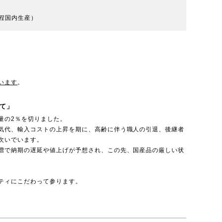
程国内生産）
います
。
て」
量の2％を切りました。
気代、輸入コストの上昇を期に、高齢に伴う職人の引退、後継者
次いでいます。
増で納期の遅延や値上げが予想され、この先、国産品の厳しい状
ティにこだわって参ります。