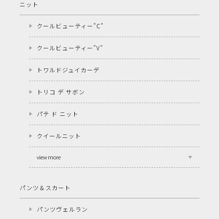
ニット
クールビューティー"C"
クールビューティー"V"
トワルドジュイカーデ
トリコ デ サボン
パテ ド ニット
クイールニット
view more
パンツ＆スカート
パンツヴェルラン