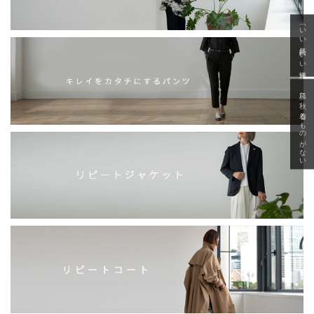
「いい年齢 いい洋服」
急に秋、着るものがない