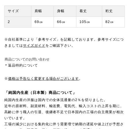
サイズ
肩幅
身幅
着丈
裄丈
2
69㎝
66㎝
105㎝
82㎝
※自社基準により「参考サイズ」を記載しております。参考サイズにつ
きましては
サイズガイド
をご確認下さい。
商品についてのお問い合わせ
＊返品特約について
※
価格は予告なく変更する場合がございます
。
「純国内生産（日本製）商品について」
純国内生産の洋服は国内での全体流通量の2％を切りました。
近年の原材料、副資材料、輸送費、電気代、輸入コストの上昇を期に、
高齢に伴う職人の引退、後継者不足で日本国内の工場の自主廃業が相次
いでいます。
工場の減少における集約化に伴う需要増で納期の遅延や値上げが予想さ