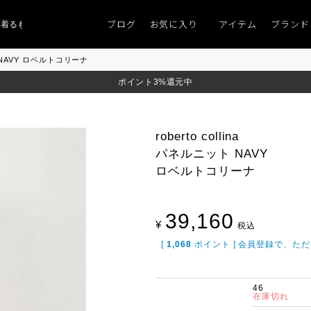
ブログ
お気に入り
アイテム
ブランド
ものがない」
「キレイなニット」
ポイント9％「マンスリーポイントキャンペ
ット NAVY ロベルトコリーナ
ポイント3%還元中
roberto collina
パネルニット NAVY
ロベルトコリーナ
39,160
¥
税込
[
1,068
ポイント ] 会員登録で、た
46
在庫切れ