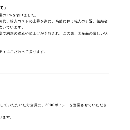
て」
量の2％を切りました。
気代、輸入コストの上昇を期に、高齢に伴う職人の引退、後継者
次いでいます。
増で納期の遅延や値上げが予想され、この先、国産品の厳しい状
ティにこだわって参ります。
呈
投稿していただいた方全員に、3000ポイントを進呈させていただき
ります。