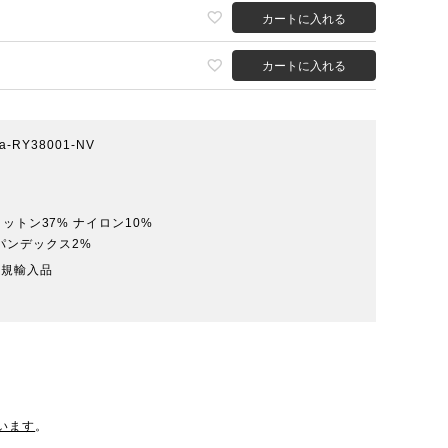
カートに入れる
カートに入れる
ina-RY38001-NV
コットン37% ナイロン10%
パンデックス2%
正規輸入品
います
。