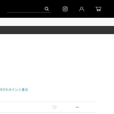
ーン」
到着｜2026AW「シフォンニット」
到着｜2026AW「マガジン」
だ今3％ポイント還元
—