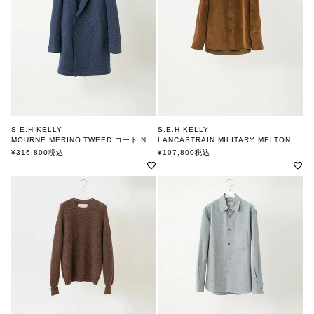
S.E.H KELLY
S.E.H KELLY
MOURNE MERINO TWEED コート NAVY
LANCASTRAIN MILITARY MELTON REVERSIBLE シャツジャケット
エスイーエイチケリー
エスイーエイチケリー
¥
316,800
税込
¥
107,800
税込