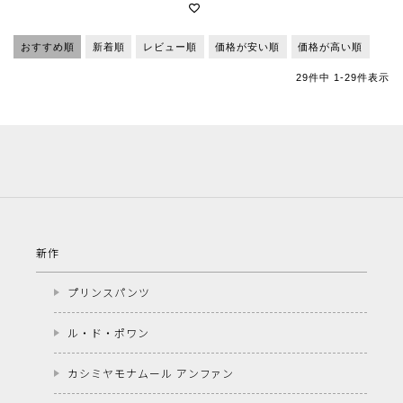
おすすめ順
新着順
レビュー順
価格が安い順
価格が高い順
29
件中
1
-
29
件表示
新作
プリンスパンツ
ル・ド・ポワン
カシミヤモナムール アンファン