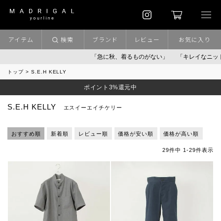
アイテム
検索
ブランド
レビュー
お気に入り
「急に秋、着るものがない」
「キレイなニット」
トップ
S.E.H KELLY
ポイント3%還元中
S.E.H KELLY
エスイーエイチケリー
おすすめ順
新着順
レビュー順
価格が安い順
価格が高い順
29
件中
1
-
29
件表示