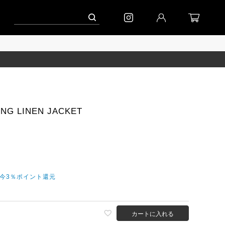
ーン」
到着(8/7)｜eb.a.gos
予約│「エッグジャケット GREY」
NG LINEN JACKET
だ今3％ポイント還元
カートに入れる