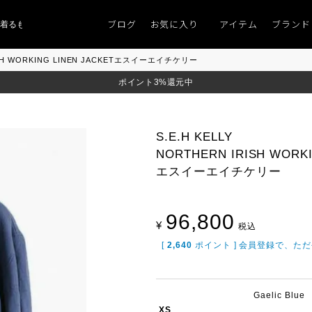
ブログ
お気に入り
アイテム
ブランド
ものがない」
「キレイなニット」
ポイント9％「マンスリーポイントキャンペ
RISH WORKING LINEN JACKETエスイーエイチケリー
ポイント3%還元中
S.E.H KELLY
NORTHERN IRISH WORKI
エスイーエイチケリー
96,800
¥
税込
[
2,640
ポイント ] 会員登録で、た
Gaelic Blue
XS