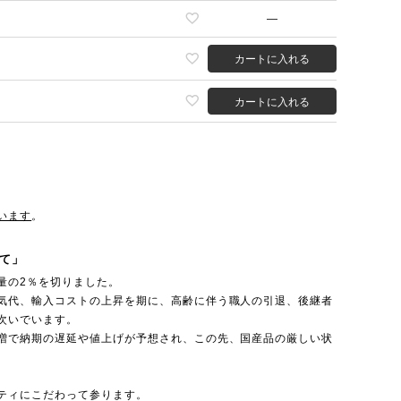
—
カートに入れる
カートに入れる
います
。
て」
量の2％を切りました。
気代、輸入コストの上昇を期に、高齢に伴う職人の引退、後継者
次いでいます。
増で納期の遅延や値上げが予想され、この先、国産品の厳しい状
ティにこだわって参ります。