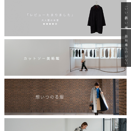
「いい年齢 いい洋服」
急に秋、着るものがない