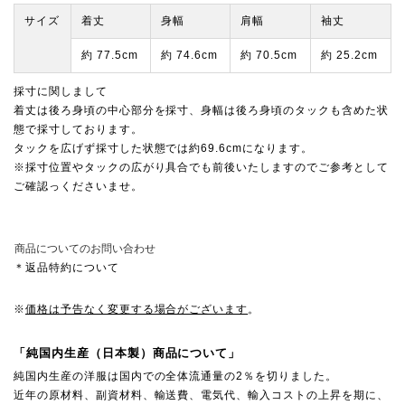
サイズ
着丈
身幅
肩幅
袖丈
約 77.5cm
約 74.6cm
約 70.5cm
約 25.2cm
採寸に関しまして
着丈は後ろ身頃の中心部分を採寸、身幅は後ろ身頃のタックも含めた状
態で採寸しております。
タックを広げず採寸した状態では約69.6cmになります。
※採寸位置やタックの広がり具合でも前後いたしますのでご参考として
ご確認っくださいませ。
商品についてのお問い合わせ
＊返品特約について
※
価格は予告なく変更する場合がございます
。
「純国内生産（日本製）商品について」
純国内生産の洋服は国内での全体流通量の2％を切りました。
近年の原材料、副資材料、輸送費、電気代、輸入コストの上昇を期に、