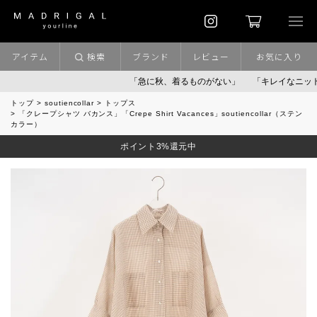
アイテム
検索
ブランド
レビュー
お気に入り
「急に秋、着るものがない」
「キレイなニット」
ポ
トップ
soutiencollar
トップス
「クレープシャツ バカンス」「Crepe Shirt Vacances」soutiencollar（ステン
カラー）
ポイント3%還元中