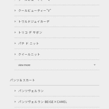
クールビューティー"V"
トワルドジュイカーデ
トリコ デ サボン
パテ ド ニット
クイールニット
view more
パンツ＆スカート
パンツヴェルラン
パンツヴェルラン BEIGE×CAMEL