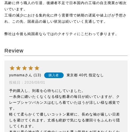
高齢に伴う職人の引退、後継者不足で日本国内の工場の自主廃業が相次
いでいます。
工場の減少における集約化に伴う需要増で納期の遅延や値上げが予想さ
れ、この先、国産品の厳しい状況は続いていく見通しです。
弊社は今後も純国産ならではのクオリティにこだわって参ります。
Review
yumama
13
東京都
40代
指定なし
購入者
投稿日
2026/08/01
予約購入し、到着を心待ちにしていました。

一糸身に纏いたくなくなる様な酷暑の毎日が続いていますが、ク
レープシャツバカンスはむしろ着ていたほうが涼しい様な感覚で
す。

軽くて柔らかくて優しいコットン素材に、長めな袖が厳しい日差
しを避けてくれます。丈感も絶妙で気になる腰回りをふんわり隠
してくれます。

本当に着心地が良くて他のシャツを選ぶ気持ちが起きなくなくな