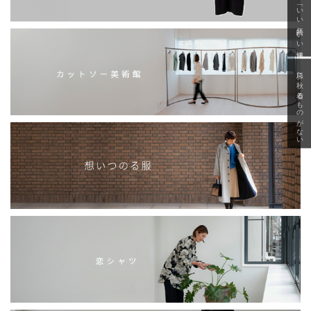
「いい年齢 いい洋服」
急に秋、着るものがない