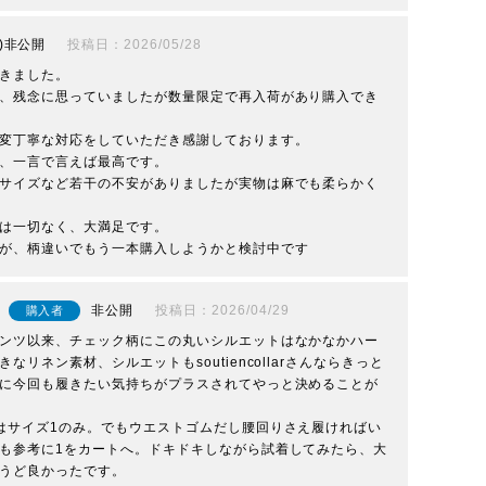
非公開
投稿日
2026/05/28
きました。

、残念に思っていましたが数量限定で再入荷があり購入でき
変丁寧な対応をしていただき感謝しております。

、一言で言えば最高です。

サイズなど若干の不安がありましたが実物は麻でも柔らかく
は一切なく、大満足です。

が、柄違いでもう一本購入しようかと検討中です
非公開
投稿日
2026/04/29
購入者
ンツ以来、チェック柄にこの丸いシルエットはなかなかハー
リネン素材、シルエットもsoutiencollarさんならきっと
に今回も履きたい気持ちがプラスされてやっと決めることが
はサイズ1のみ。でもウエストゴムだし腰回りさえ履ければい
も参考に1をカートへ。ドキドキしながら試着してみたら、大
うど良かったです。
