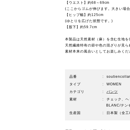
【ウエスト】約68～69cm
(ここからゴムが伸びます。大きい場合
【ヒップ幅】約125cm
(ゆとりを広げた状態です。)
【股下】約59.7cm
本製品は天然素材（麻）を含む生地を
天然繊維特有の節や色の混ざりが見ら
素材本来の風合いとしてお楽しみくだ
品番
soutiencoll
タイプ
WOMEN
カテゴリ
パンツ
素材
チェック、ヘ
BLANC/テ
生産国
日本製（全工