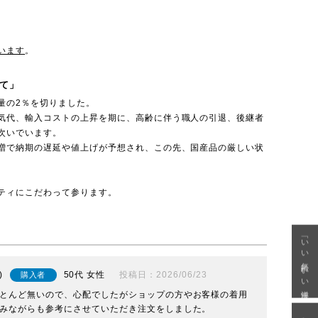
います
。
て」
量の2％を切りました。
気代、輸入コストの上昇を期に、高齢に伴う職人の引退、後継者
次いでいます。
増で納期の遅延や値上げが予想され、この先、国産品の厳しい状
ティにこだわって参ります。
「いい年齢 いい洋服」
50代
女性
投稿日
2026/06/23
購入者
とんど無いので、心配でしたがショップの方やお客様の着用
みながらも参考にさせていただき注文をしました。
