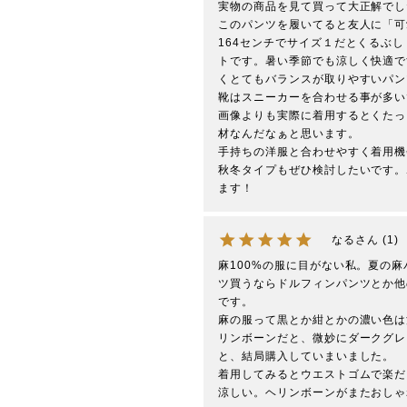
実物の商品を見て買って大正解でし
このパンツを履いてると友人に「可
164センチでサイズ１だとくるぶ
トです。暑い季節でも涼しく快適で
くとてもバランスが取りやすいパン
靴はスニーカーを合わせる事が多い
画像よりも実際に着用するとくたっ
材なんだなぁと思います。

手持ちの洋服と合わせやすく着用機
秋冬タイプもぜひ検討したいです。
ます！
なる
1
麻100%の服に目がない私。夏の
ツ買うならドルフィンパンツとか他
です。

麻の服って黒とか紺とかの濃い色は
リンボーンだと、微妙にダークグレ
と、結局購入していまいました。

着用してみるとウエストゴムで楽だ
涼しい。ヘリンボーンがまたおしゃ