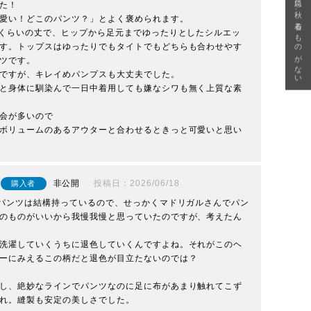
急に秋、着るものがない
た！

愛い！どこのパンツ？」とよく褒められます。

しくらいの丈で、ヒップから足元までゆったりとしたシルエッ
す。トップスはゆったりでもタイトでもどちらも合わせやす
ツです。

ですが、キレイめパンプスも大丈夫でした。

と身体に馴染んで一日中着用しても嫌なシワも無く上質な素
会が多いので

ボリュームのあるアウターと合わせるときっと可愛いと思い
非公開
投稿日
2026/06/18
購入者
麻パンツは結構持っているので、せっかくマドリガルさんでパン
のものがいいから我慢我慢と思っていたのですが、考えたん
洗濯していくうちに退色していくんですよね。それがこのヘ
ーにみえるこの柄だと退色が目立たないのでは？

し、絶妙なラインでパンツなのに足に布があまり触れてこず
れ。縫製も安定の美しさでした。