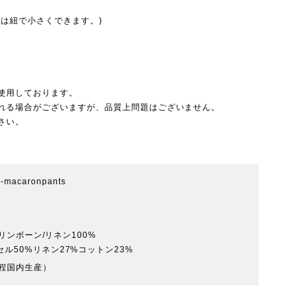
は紐で小さくできます。)
使用しております。
れる場合がございますが、品質上問題はございません。
さい。
ar-macaronpants
リンボーン/リネン100%
ンセル50%リネン27%コットン23%
程国内生産）