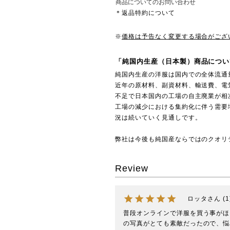
商品についてのお問い合わせ
＊返品特約について
※
価格は予告なく変更する場合がござ
「純国内生産（日本製）商品につい
純国内生産の洋服は国内での全体流通
近年の原材料、副資材料、輸送費、電
不足で日本国内の工場の自主廃業が相
工場の減少における集約化に伴う需要
況は続いていく見通しです。
弊社は今後も純国産ならではのクオリ
Review
ロッタ
1
普段オンラインで洋服を買う事がほ
の写真がとても素敵だったので、悩