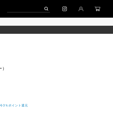
ペーン」
到着(8/7)｜eb.a.gos
予約│「エッグジャケット GREY」
ラー）
だ今3％ポイント還元