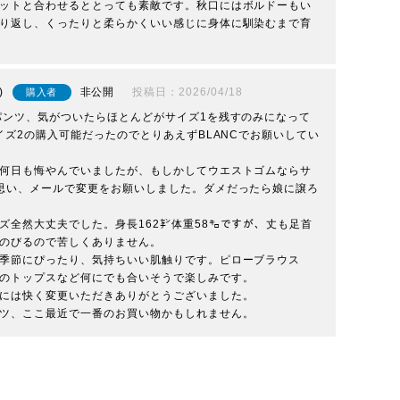
ットと合わせるととっても素敵です。秋口にはボルドーもい
り返し、くったりと柔らかくいい感じに身体に馴染むまで育
非公開
投稿日
2026/04/18
購入者
イズ2の購入可能だったのでとりあえずBLANCでお願いしてい
何日も悔やんでいましたが、もしかしてウエストゴムならサ
思い、メールで変更をお願いしました。ダメだったら娘に譲ろ
ズ全然大丈夫でした。身長162㌢体重58㌔ですが、丈も足首
のびるので苦しくありません。

季節にぴったり、気持ちいい肌触りです。ピローブラウス
のトップスなど何にでも合いそうで楽しみです。

には快く変更いただきありがとうございました。

ツ、ここ最近で一番のお買い物かもしれません。