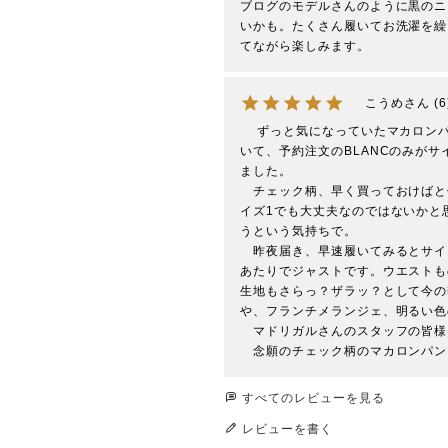
ブログのモデルさんのように黒のニ
いかも。たくさん履いてお洗濯を繰
てながら楽しみます。
こうめ
6
 　ずっと気になっていたマカロンパンツ、気がついたらほとんどがサイズ1を残すのみになって
いて、予約注文のBLANCのみがサ
ました。

　チェック柄、早く買っておけばと
イズ1でも大丈夫なのではないかと
うという気持ちで。

　昨夜届き、早速履いてみるとサイ
あたりでジャストです。ウエストも
生地もさらっ？ザラッ？として今の
や、フランチメランジェ、明るい色
　マドリガルさんのスタッフの皆様
　念願のチェック柄のマカロンパン
すべてのレビューを見る
レビューを書く