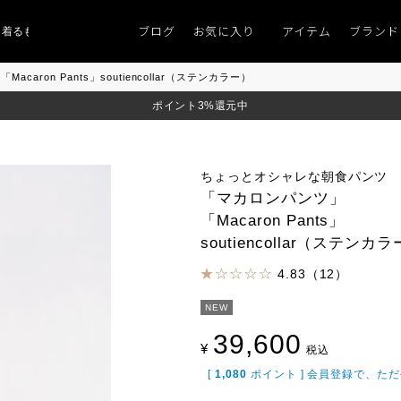
ブログ
お気に入り
アイテム
ブランド
るものがない」
「キレイなニット」
ポイント9％「マンスリーポイントキャン
caron Pants」soutiencollar（ステンカラー）
ポイント3%還元中
ちょっとオシャレな朝食パンツ
「マカロンパンツ」
「Macaron Pants」
soutiencollar（ステンカ
4.83（12）
NEW
39,600
¥
税込
[
1,080
ポイント ] 会員登録で、た