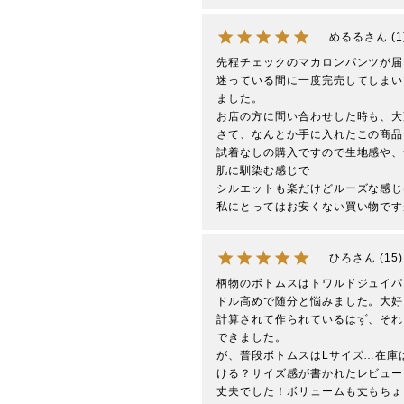
めるる
1
先程チェックのマカロンパンツが届
迷っている間に一度完売してしまい
ました。

お店の方に問い合わせした時も、大
さて、なんとか手に入れたこの商品
試着なしの購入ですので生地感や、
肌に馴染む感じで

シルエットも楽だけどルーズな感じ
私にとってはお安くない買い物です
ひろ
15
柄物のボトムスはトワルドジュイパ
ドル高めで随分と悩みました。大好きな
計算されて作られているはず、それ
できました。

が、普段ボトムスはLサイズ…在庫
ける？サイズ感が書かれたレビュー
丈夫でした！ボリュームも丈もちょ