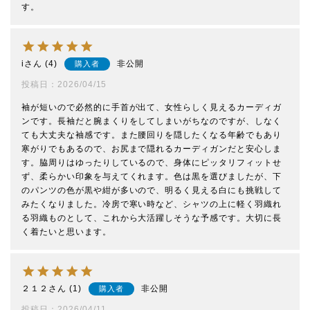
す。
i
4
非公開
購入者
投稿日
2026/04/15
袖が短いので必然的に手首が出て、女性らしく見えるカーディガ
ンです。長袖だと腕まくりをしてしまいがちなのですが、しなく
ても大丈夫な袖感です。また腰回りを隠したくなる年齢でもあり
寒がりでもあるので、お尻まで隠れるカーディガンだと安心しま
す。脇周りはゆったりしているので、身体にピッタリフィットせ
ず、柔らかい印象を与えてくれます。色は黒を選びましたが、下
のパンツの色が黒や紺が多いので、明るく見える白にも挑戦して
みたくなりました。冷房で寒い時など、シャツの上に軽く羽織れ
る羽織ものとして、これから大活躍しそうな予感です。大切に長
く着たいと思います。
２１２
1
非公開
購入者
投稿日
2026/04/11