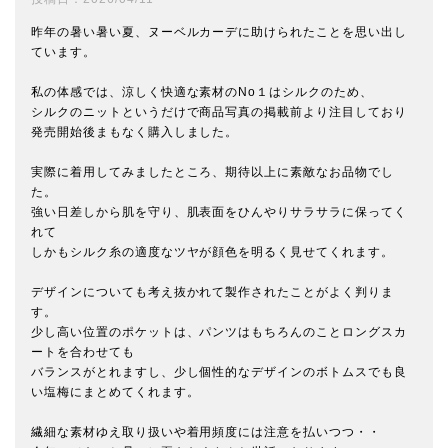
昨年の暑い暑い夏、ヌーベルカーデに助けられたことを思い出し
ています。

私の体感では、涼しく快適な素材のNo１はシルクのため、

シルクのニットというだけで商品写真の掲載前より注目しており

発売開始後まもなく購入しました。

実際に着用してみましたところ、期待以上に素敵なお品物でし
た。

強い日差しから肌を守り、肌表面をひんやりサラサラに保ってく
れて

しかもシルク糸の適度なツヤが顔色を明るく見せてくれます。

デザインについても考え抜かれて製作されたことがよく判りま
す。

少し高い位置のポケットは、パンツはもちろんのことロングスカ
ートを合わせても

バランスがとれますし、少し個性的なデザインのボトムスでも良
い塩梅にまとめてくれます。

繊細な素材ゆえ取り扱いや着用頻度には注意を払いつつ・・
