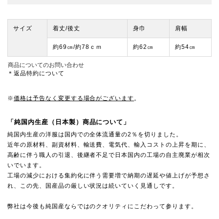
サイズ
着丈/後丈
身巾
肩幅
約69㎝/約78ｃｍ
約62㎝
約54㎝
商品についてのお問い合わせ
＊返品特約について
※
価格は予告なく変更する場合がございます
。
「純国内生産（日本製）商品について」
純国内生産の洋服は国内での全体流通量の2％を切りました。
近年の原材料、副資材料、輸送費、電気代、輸入コストの上昇を期に、
高齢に伴う職人の引退、後継者不足で日本国内の工場の自主廃業が相次
いでいます。
工場の減少における集約化に伴う需要増で納期の遅延や値上げが予想さ
れ、この先、国産品の厳しい状況は続いていく見通しです。
弊社は今後も純国産ならではのクオリティにこだわって参ります。