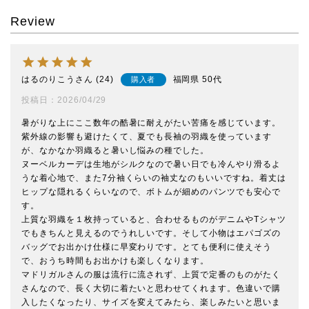
Review
はるのりこう
24
福岡県
50代
購入者
投稿日
2026/04/29
暑がりな上にここ数年の酷暑に耐えがたい苦痛を感じています。
紫外線の影響も避けたくて、夏でも長袖の羽織を使っています
が、なかなか羽織ると暑いし悩みの種でした。

ヌーベルカーデは生地がシルクなので暑い日でも冷んやり滑るよ
うな着心地で、また7分袖くらいの袖丈なのもいいですね。着丈は
ヒップな隠れるくらいなので、ボトムが細めのパンツでも安心で
す。

上質な羽織を１枚持っていると、合わせるものがデニムやTシャツ
でもきちんと見えるのでうれしいです。そして小物はエパゴズの
バッグでお出かけ仕様に早変わりです。とても便利に使えそう
で、おうち時間もお出かけも楽しくなります。

マドリガルさんの服は流行に流されず、上質で定番のものがたく
さんなので、長く大切に着たいと思わせてくれます。色違いで購
入したくなったり、サイズを変えてみたら、楽しみたいと思いま