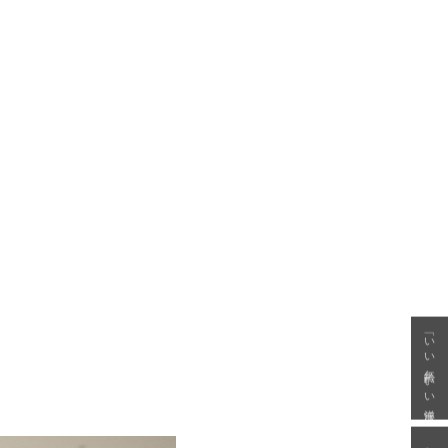
「いい年齢 いい洋服」