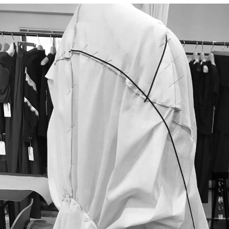
「いい年齢 いい洋服」