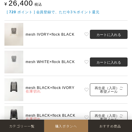
26,400
¥
税込
[
720
ポイント ] 会員登録で、ただ今3％ポイント還元
mesh IVORY×flock BLACK
カートに入れる
mesh WHITE×flock BLACK
カートに入れる
mesh BLACK×flock IVORY
再生産（入荷）ご
在庫切れ
希望メール
mesh BLACK×flock BLACK
再生産（入荷）ご
在庫切れ
希望メール
カテゴリー一覧
購入ボタンへ
おすすめ商品