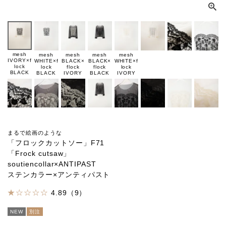
mesh
mesh
mesh
mesh
mesh
IVORY×f
WHITE×f
BLACK×
BLACK×
WHITE×f
lock
lock
flock
flock
lock
BLACK
BLACK
IVORY
BLACK
IVORY
まるで絵画のような
「フロックカットソー」F71
「Frock cutsaw」
soutiencollar×ANTIPAST
ステンカラー×アンティパスト
4.89（9）
NEW
別注