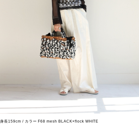
身長159cm / カラー F68 mesh BLACK×flock WHITE