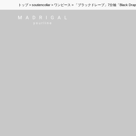
トップ
soutiencollar
ワンピース
「ブラックドレープ」7分袖「Black Drape