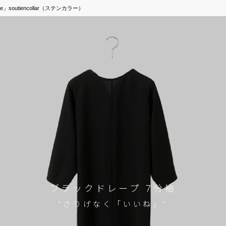
」soutiencollar（ステンカラー）
ブラックドレープ 7分袖
"さりげなく「いいね」"