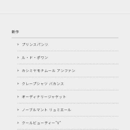
新作
プリンスパンツ
ル・ド・ポワン
カシミヤモナムール アンファン
クレープシャツ バカンス
オーディナリージャケット
ノーブルマント リュミエール
クールビューティー"V"