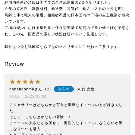
純国内生産の洋服は国内での全体流通量の2％を切りました。
近年の原材料、副資材料、輸送費、電気代、輸入コストの上昇を期に、
高齢に伴う職人の引退、後継者不足で日本国内の工場の自主廃業が相次
いでいます。
工場の減少における集約化に伴う需要増で納期の遅延や値上げが予想さ
れ、この先、国産品の厳しい状況は続いていく見通しです。
弊社は今後も純国産ならではのクオリティにこだわって参ります。
Review
hananoonma
12
50代
女性
購入者
投稿日
2022/05/03
アクセサリーはどちらかと言うと華奢なイメージの方が好きでし
た。

そして、こちらはかなりの冒険…！

チェーンの太さなども併せて、男性的なイメージにならないか気
になりつつも購入…。
