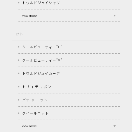
トワルドジュイシャツ
view more
ニット
クールビューティー"C"
クールビューティー"V"
トワルドジュイカーデ
トリコ デ サボン
パテ ド ニット
クイールニット
view more