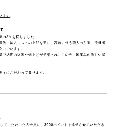
います
。
て」
量の2％を切りました。
気代、輸入コストの上昇を期に、高齢に伴う職人の引退、後継者
次いでいます。
増で納期の遅延や値上げが予想され、この先、国産品の厳しい状
ティにこだわって参ります。
呈
投稿していただいた方全員に、3000ポイントを進呈させていただき