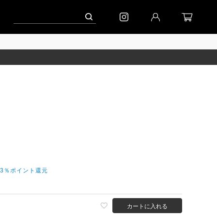
ーン」
到着｜2026AW「シフォンニット」
到着｜2026AW「マガジン」
今3％ポイント還元
カートに入れる