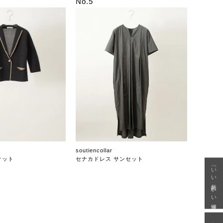
No.5
soutiencollar
ケット
セナカドレス サンセット
「いい年齢 いい洋服」