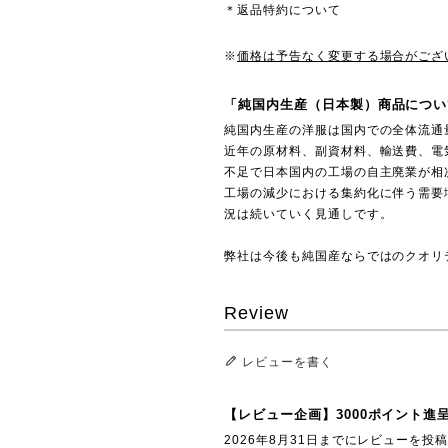
＊返品特約について
※
価格は予告なく変更する場合がござ
「純国内生産（日本製）商品につい
純国内生産の洋服は国内での全体流通
近年の原材料、副資材料、輸送費、電
不足で日本国内の工場の自主廃業が相
工場の減少における集約化に伴う需要
況は続いていく見通しです。
弊社は今後も純国産ならではのクオリ
Review
レビューを書く
【レビュー企画】3000ポイント進
2026年8月31日までにレビューを