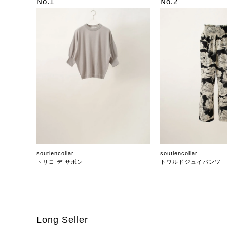
No.1
No.2
soutiencollar
soutiencollar
トリコ デ サボン
トワルドジュイパンツ
Long Seller