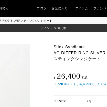
ブログ
お気に入り
アイテム
ブランド
ものがない」
「キレイなニット」
ポイント9％「マンスリーポイントキャンペ
DIFFER RiNG SILVERスティンクシンジケート
ポイント3%還元中
Stink Syndicate
AG DIFFER RiNG SILVER
スティンクシンジケート
26,400
¥
税込
[
720
ポイント ] 会員登録で、ただ
SILVER
9号