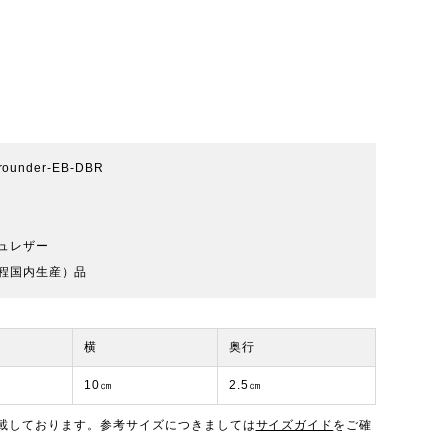
grounder-EB-DBR
ュレザー
程国内生産）品
横
奥行
10㎝
2.5㎝
載しております。参考サイズにつきましては
サイズガイド
をご確