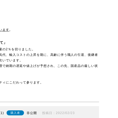
います
。
て」
量の2％を切りました。
気代、輸入コストの上昇を期に、高齢に伴う職人の引退、後継者
次いでいます。
増で納期の遅延や値上げが予想され、この先、国産品の厳しい状
ティにこだわって参ります。
1
非公開
投稿日
2022/02/23
購入者