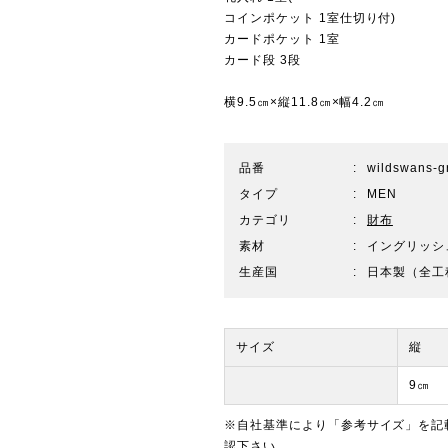
コインポケット 1室仕切り付)
カードポケット 1室
カード段 3段
横9.5㎝×縦11.8㎝×幅4.2㎝
品番
wildswans-
タイプ
MEN
カテゴリ
財布
素材
イングリッシ
生産国
日本製（全工
サイズ
縦
9㎝
※自社基準により「参考サイズ」を記
認下さい。