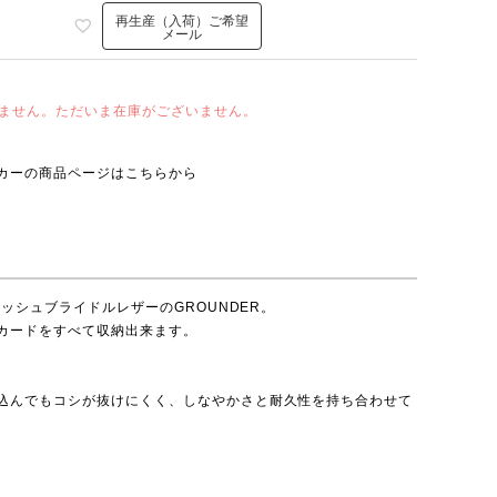
再生産（入荷）ご希望
メール
ません。ただいま在庫がございません。
カー
の商品ページはこちらから
リッシュブライドルレザーのGROUNDER。
カードをすべて収納出来ます。
込んでもコシが抜けにくく、しなやかさと耐久性を持ち合わせて