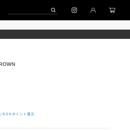
ーン」
到着｜2026AW「シフォンニット」
到着｜2026AW「マガジン」
BROWN
ただ今3％ポイント還元