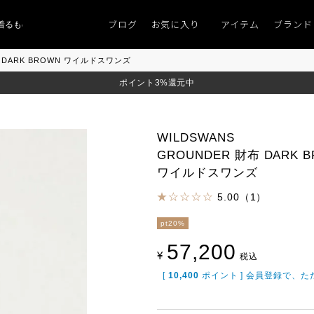
ブログ
お気に入り
アイテム
ブランド
ものがない」
「キレイなニット」
ポイント9％「マンスリーポイントキャンペ
布 DARK BROWN ワイルドスワンズ
ポイント3%還元中
WILDSWANS
GROUNDER 財布 DARK 
ワイルドスワンズ
5.00（1）
pt20%
57,200
¥
税込
[
10,400
ポイント ] 会員登録で、