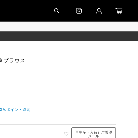
ーン」
到着｜2026AW「シフォンニット」
到着｜2026AW「マガジン」
マンタブラウス
今3％ポイント還元
再生産（入荷）ご希望
メール