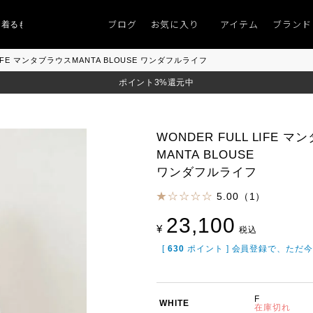
ブログ
お気に入り
アイテム
ブランド
ものがない」
「キレイなニット」
ポイント9％「マンスリーポイントキャンペ
 LIFE マンタブラウスMANTA BLOUSE ワンダフルライフ
ポイント3%還元中
WONDER FULL LIFE 
MANTA BLOUSE
ワンダフルライフ
5.00（1）
23,100
¥
税込
[
630
ポイント ] 会員登録で、ただ
F
WHITE
在庫切れ