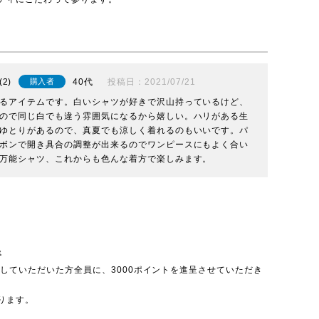
2
40代
投稿日
2021/07/21
購入者
るアイテムです。白いシャツが好きで沢山持っているけど、
ので同じ白でも違う雰囲気になるから嬉しい。ハリがある生
ゆとりがあるので、真夏でも涼しく着れるのもいいです。パ
ボンで開き具合の調整が出来るのでワンピースにもよく合い
万能シャツ、これからも色んな着方で楽しみます。
呈
投稿していただいた方全員に、3000ポイントを進呈させていただき
ります。