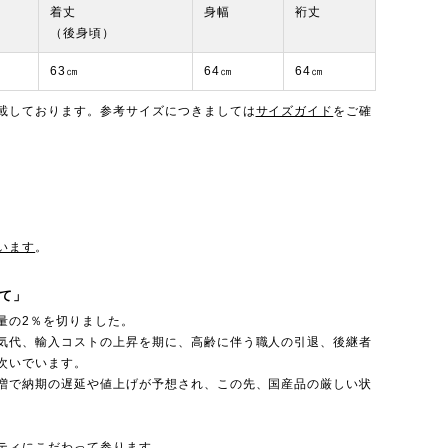
着丈
身幅
裄丈
（後身頃）
63㎝
64㎝
64㎝
載しております。参考サイズにつきましては
サイズガイド
をご確
います
。
て」
量の2％を切りました。
気代、輸入コストの上昇を期に、高齢に伴う職人の引退、後継者
次いでいます。
増で納期の遅延や値上げが予想され、この先、国産品の厳しい状
ティにこだわって参ります。