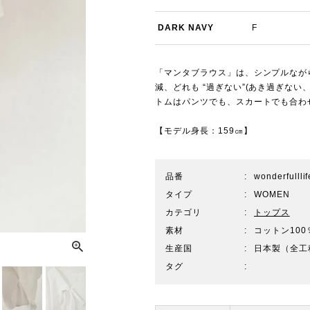
DARK NAVY
F
「マンタブラウス」は、シンプルなが
減、どれも “過ぎない”(あき過ぎな
トムはパンツでも、スカートでも合わ
【モデル身長：159㎝】
品番
wonderfulll
タイプ
WOMEN
カテゴリ
トップス
素材
コットン100
生産国
日本製（全工
タグ