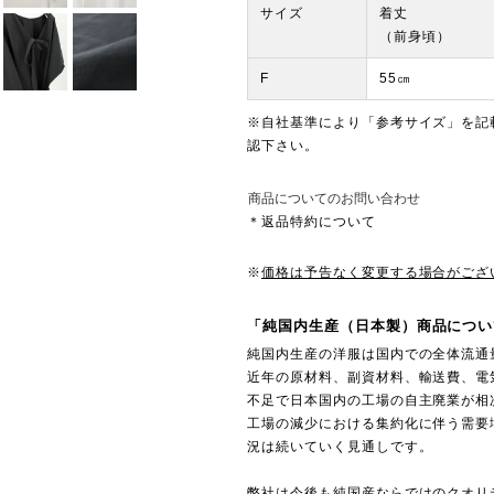
サイズ
着丈
（前身頃）
F
55㎝
※自社基準により「参考サイズ」を記
認下さい。
商品についてのお問い合わせ
＊返品特約について
※
価格は予告なく変更する場合がござ
「純国内生産（日本製）商品につい
純国内生産の洋服は国内での全体流通
近年の原材料、副資材料、輸送費、電
不足で日本国内の工場の自主廃業が相
工場の減少における集約化に伴う需要
況は続いていく見通しです。
弊社は今後も純国産ならではのクオリ