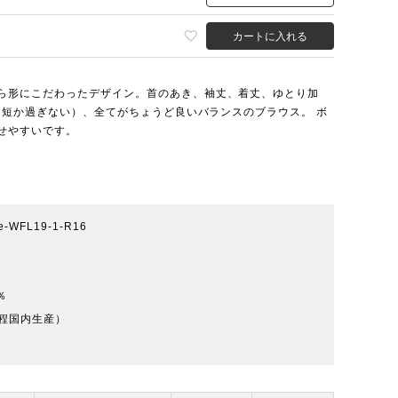
カートに入れる
ら形にこだわったデザイン。首のあき、袖丈、着丈、ゆとり加
い、短か過ぎない）、全てがちょうど良いバランスのブラウス。 ボ
せやすいです。
ife-WFL19-1-R16
％
程国内生産）