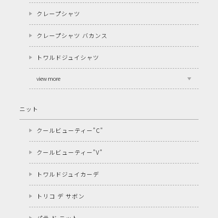
クレープシャツ
クレープシャツ バカンス
トワルドジュイシャツ
view more
ニット
クールビューティー"C"
クールビューティー"V"
トワルドジュイカーデ
トリコ デ サボン
パテ ド ニット