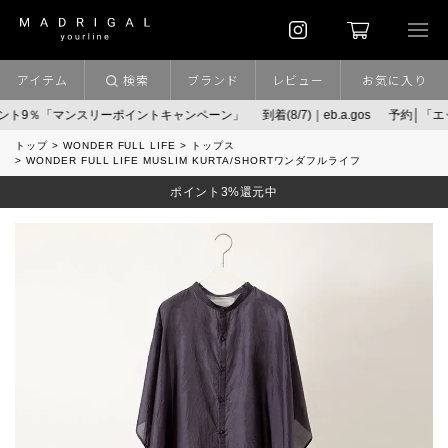
アイテム
検索
ブランド
レビュー
お気に入り
％「マンスリーポイントキャンペーン」
到着(8/7)｜eb.a.gos
予約│「エッグジ
トップ
WONDER FULL LIFE
トップス
WONDER FULL LIFE MUSLIM KURTA/SHORTワンダフルライフ
ポイント3%還元中