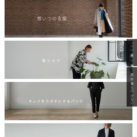
「いい年齢 いい洋服」
急に秋、着るものがない