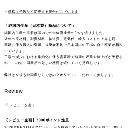
※
価格は予告なく変更する場合がございます
。
「純国内生産（日本製）商品について」
純国内生産の洋服は国内での全体流通量の2％を切りました。
近年の原材料、副資材料、輸送費、電気代、輸入コストの上昇を期に、
高齢に伴う職人の引退、後継者不足で日本国内の工場の自主廃業が相次
いでいます。
工場の減少における集約化に伴う需要増で納期の遅延や値上げが予想さ
れ、この先、国産品の厳しい状況は続いていく見通しです。
弊社は今後も純国産ならではのクオリティにこだわって参ります。
Review
レビューを書く
【レビュー企画】3000ポイント進呈
2026年8月31日までにレビューを投稿していただいた方全員に、3000