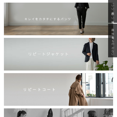
「いい年齢 いい洋服」
急に秋、着るものがない