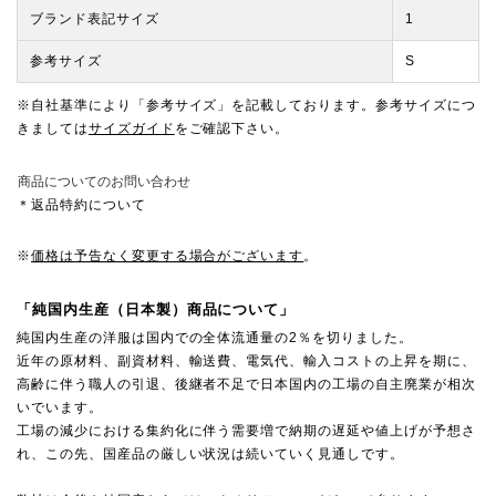
ブランド表記サイズ
1
参考サイズ
S
※自社基準により「参考サイズ」を記載しております。参考サイズにつ
きましては
サイズガイド
をご確認下さい。
商品についてのお問い合わせ
＊返品特約について
※
価格は予告なく変更する場合がございます
。
「純国内生産（日本製）商品について」
純国内生産の洋服は国内での全体流通量の2％を切りました。
近年の原材料、副資材料、輸送費、電気代、輸入コストの上昇を期に、
高齢に伴う職人の引退、後継者不足で日本国内の工場の自主廃業が相次
いでいます。
工場の減少における集約化に伴う需要増で納期の遅延や値上げが予想さ
れ、この先、国産品の厳しい状況は続いていく見通しです。