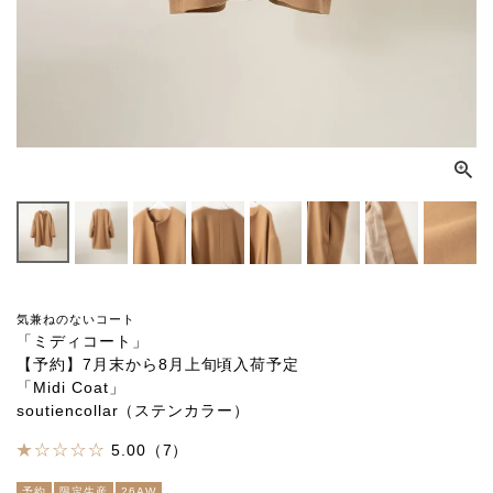
気兼ねのないコート
「ミディコート」
【予約】7月末から8月上旬頃入荷予定
「Midi Coat」
soutiencollar（ステンカラー）
5.00（7）
予約
限定生産
26AW