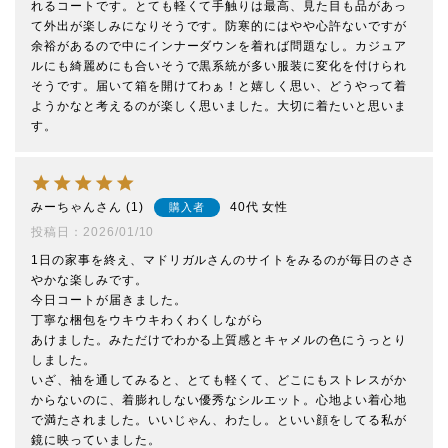
れるコートです。とても軽くて手触りは最高、見た目も品があっ
て外出が楽しみになりそうです。防寒的にはやや心許ないですが
余裕があるので中にインナーダウンを着れば問題なし。カジュア
ルにも綺麗めにも合いそうで黒系統が多い服装に変化を付けられ
そうです。届いて箱を開けてわぁ！と嬉しく思い、どうやって着
ようかなと考えるのが楽しく思いました。大切に着たいと思いま
みーちゃん
1
40代
女性
購入者
投稿日
2026/01/10
1日の家事を終え、マドリガルさんのサイトをみるのが毎日のささ
やかな楽しみです。

今日コートが届きました。

丁寧な梱包をウキウキわくわくしながら

あけました。みただけでわかる上質感とキャメルの色にうっとり
しました。

いざ、袖を通してみると、とても軽くて、どこにもストレスがか
からないのに、着膨れしない優秀なシルエット。心地よい着心地
で満たされました。いいじゃん、わたし。といい顔をしてる私が
鏡に映っていました。
