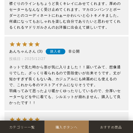
襟ぐりのラインもちょうど良くキレイにみせてくれます。厚めの
セーターもなんなく受け止めてくれます。マカロンパンツとボー
ダーとのコーディネートにわぁーかわいいと心トキメキました。

何歳になってもおしゃれを楽しむ自分でありたいと思わせてくれ
るくれるマドリガルさんのお洋服に出会えて嬉しいです。
あんちゃん
3
非公開
購入者
投稿日
2025/12/27
ネットで見た時から形が気に入りました！！届いてみて、想像通
りでした。ざっくり着られるので普段使いが出来そうです。丈が
短かすぎず長くもない為、カジュアルにも綺麗めにも使えるの
で、これから冬のマストアイテムになりそうです。

羽織ってみて思ったより暖かくゆったりしているので、分厚いセ
ーターなどを中に着ても、シルエットが崩れません。購入して良
かったです！！
カテゴリー一覧
購入ボタンへ
おすすめ商品
MUMU
1
非公開
購入者