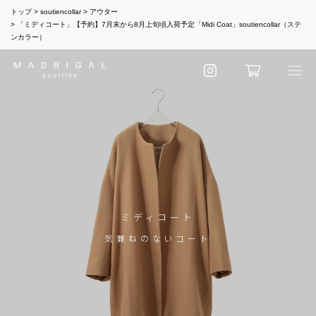
トップ
soutiencollar
アウター
「ミディコート」【予約】7月末から8月上旬頃入荷予定「Midi Coat」soutiencollar（ステ
ンカラー）
ミディコート
気兼ねのないコート