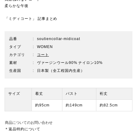
柔らかな午後
「ミディコート」 記事まとめ
品番
soutiencollar-midicoat
タイプ
WOMEN
カテゴリ
コート
素材
ヴァージンウール90% ナイロン10%
生産国
日本製（全工程国内生産）
サイズ
着丈
バスト
裄丈
約95cm
約149cm
約82.5cm
商品についてのお問い合わせ
＊返品特約について