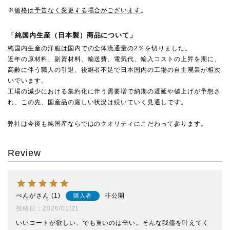
※
価格は予告なく変更する場合がございます
。
「純国内生産（日本製）商品について」
純国内生産の洋服は国内での全体流通量の2％を切りました。
近年の原材料、副資材料、輸送費、電気代、輸入コストの上昇を期に、
高齢に伴う職人の引退、後継者不足で日本国内の工場の自主廃業が相次
いでいます。
工場の減少における集約化に伴う需要増で納期の遅延や値上げが予想さ
れ、この先、国産品の厳しい状況は続いていく見通しです。
弊社は今後も純国産ならではのクオリティにこだわって参ります。
Review
ぺんが
1
非公開
購入者
投稿日
2026/01/21
いいコートが欲しい、でも重いのは辛い。そんな我儘を叶えてく