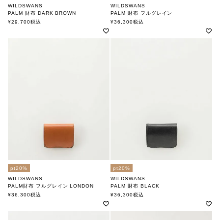
WILDSWANS
WILDSWANS
PALM 財布 DARK BROWN
PALM 財布 フルグレイン
ワイルドスワンズ
ワイルドスワンズ
¥
29,700
税込
¥
36,300
税込
pt20%
pt20%
WILDSWANS
WILDSWANS
PALM財布 フルグレイン LONDON
PALM 財布 BLACK
ワイルドスワンズ
ワイルドスワンズ
¥
36,300
税込
¥
36,300
税込