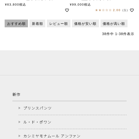
ワイルドスワンズ
ワイルドスワンズ
¥
63,800
税込
¥
99,000
税込
2.00
（1）
おすすめ順
新着順
レビュー順
価格が安い順
価格が高い順
38
件中
1
-
38
件表示
新作
プリンスパンツ
ル・ド・ポワン
カシミヤモナムール アンファン