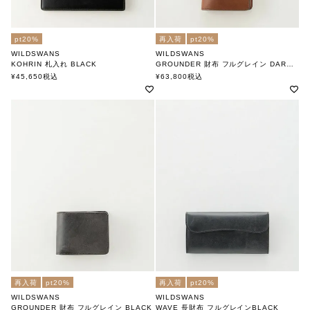
pt20%
再入荷
pt20%
WILDSWANS
WILDSWANS
KOHRIN 札入れ BLACK
GROUNDER 財布 フルグレイン DARKSTAIN
ワイルドスワンズ
ワイルドスワンズ
¥
45,650
税込
¥
63,800
税込
再入荷
pt20%
再入荷
pt20%
WILDSWANS
WILDSWANS
GROUNDER 財布 フルグレイン BLACK
WAVE 長財布 フルグレインBLACK