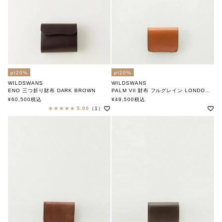
pt20%
pt20%
WILDSWANS
WILDSWANS
ENO 三つ折り財布 DARK BROWN
PALM Vll 財布 フルグレイン LONDON COLOR
ワイルドスワンズ
ワイルドスワンズ
¥
60,500
税込
¥
49,500
税込
5.00
（1）