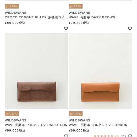
pt20%
pt20%
WILDSWANS
WILDSWANS
CROCO TONGUE BLACK 多機能コインケース
WAVE 長財布 DARK BROWN
ワイルドスワンズ
ワイルドスワンズ
¥
55,000
税込
¥
79,200
税込
pt20%
pt20%
WILDSWANS
WILDSWANS
WAVE長財布 フルグレイン DARKSTAIN
WAVE 長財布 フルグレイン LONDON
ワイルドスワンズ
ワイルドスワンズ
¥
99,000
税込
¥
99,000
税込
5.00
（2）