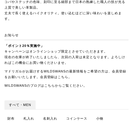
コバやステッチの色味、刻印に至る細部まで日本の熟練した職人の技が光る
上質で美しい革製品。
丈夫で長く使えるハイクオリティ。使い込むほどに深い味わいを楽しめま
す。
お知らせ
「ポイント20％実施中」
キャンペーンはオンラインショップ限定とさせていただきます。
現在の在庫が終了いたしましたら、次回の入荷は未定となります。よろしけ
ればこの機会にお買い物くださいませ。
マドリガルがお届けするWILDSWANSの最新情報をご希望の方は、会員登録
をお願いいたします。会員登録は
こちら
。
WILDSWANSのブログは
こちらから
ご覧ください。
すべて・MEN
財布
札入れ
名刺入れ
コインケース
小物