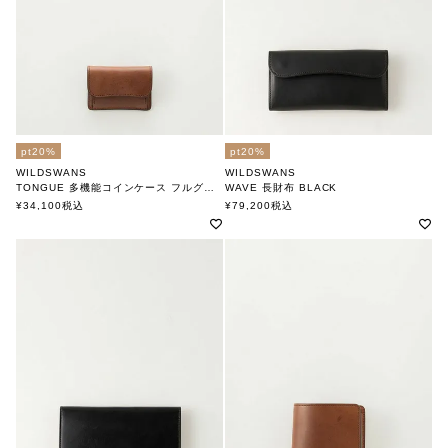
pt20%
pt20%
WILDSWANS
WILDSWANS
TONGUE 多機能コインケース フルグレイン DARK STAIN
WAVE 長財布 BLACK
ワイルドスワンズ
ワイルドスワンズ
¥
34,100
税込
¥
79,200
税込