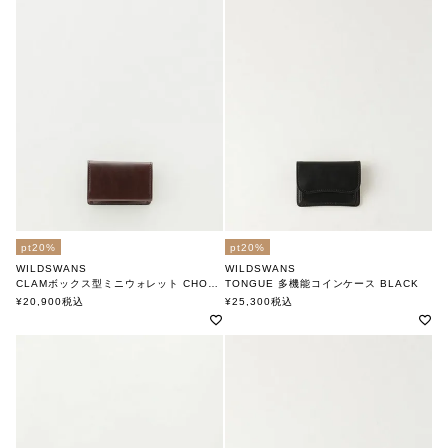
pt20%
pt20%
WILDSWANS
WILDSWANS
CLAMボックス型ミニウォレット CHOCO
TONGUE 多機能コインケース BLACK
ワイルドスワンズ
ワイルドスワンズ
¥
20,900
税込
¥
25,300
税込