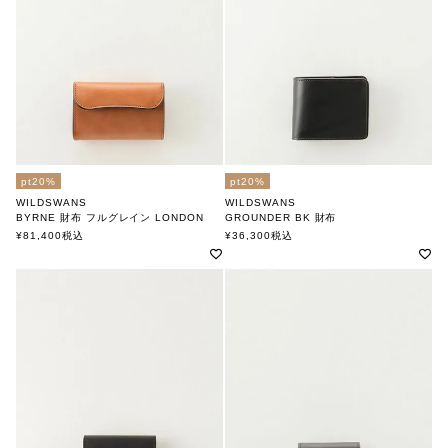
pt20%
pt20%
WILDSWANS
WILDSWANS
BYRNE 財布 フルグレイン LONDON
GROUNDER BK 財布
ワイルドスワンズ
ワイルドスワンズ
¥
81,400
税込
¥
36,300
税込