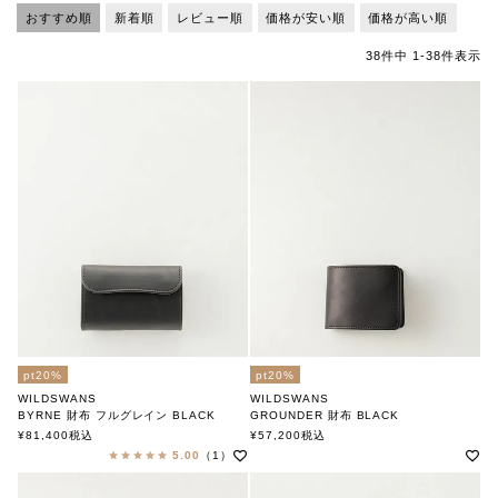
おすすめ順
新着順
レビュー順
価格が安い順
価格が高い順
38
件中
1
-
38
件表示
pt20%
pt20%
WILDSWANS
WILDSWANS
BYRNE 財布 フルグレイン BLACK
GROUNDER 財布 BLACK
ワイルドスワンズ
ワイルドスワンズ
¥
81,400
税込
¥
57,200
税込
5.00
（1）