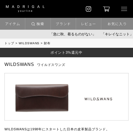
アイテム
検索
ブランド
レビュー
お気に入り
「急に秋、着るものがない」
「キレイなニット」
ポイ
トップ
WILDSWANS
財布
ポイント3%還元中
WILDSWANS
ワイルドスワンズ
WILDSWANSは1998年にスタートした日本の皮革製品ブランド。