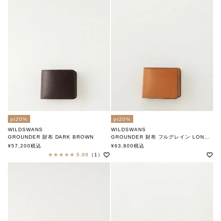
pt20%
pt20%
WILDSWANS
WILDSWANS
GROUNDER 財布 DARK BROWN
GROUNDER 財布 フルグレイン LONDON
ワイルドスワンズ
ワイルドスワンズ
¥
57,200
税込
¥
63,800
税込
5.00
（1）