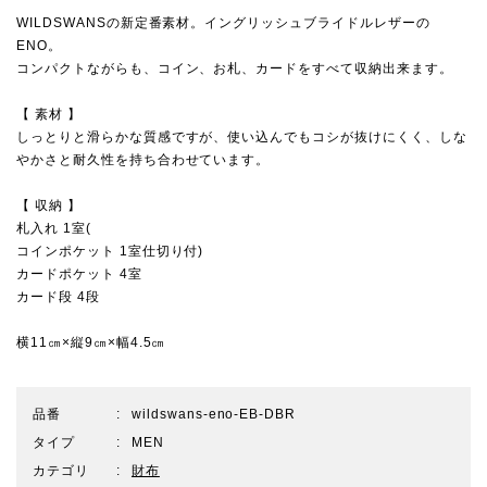
WILDSWANSの新定番素材。イングリッシュブライドルレザーの
ENO。
コンパクトながらも、コイン、お札、カードをすべて収納出来ます。
【 素材 】
しっとりと滑らかな質感ですが、使い込んでもコシが抜けにくく、しな
やかさと耐久性を持ち合わせています。
【 収納 】
札入れ 1室(
コインポケット 1室仕切り付)
カードポケット 4室
カード段 4段
横11㎝×縦9㎝×幅4.5㎝
品番
wildswans-eno-EB-DBR
タイプ
MEN
カテゴリ
財布