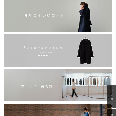
「いい年齢 いい洋服」