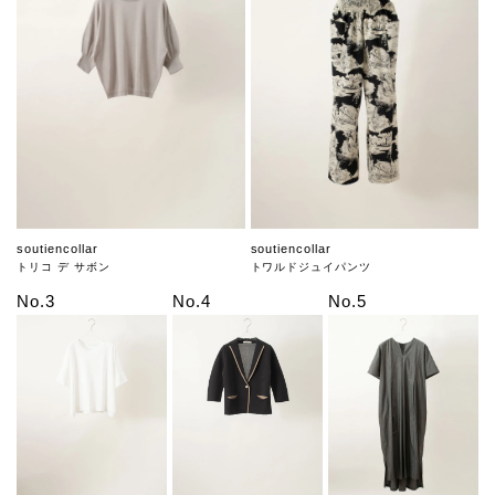
soutiencollar
soutiencollar
トリコ デ サボン
トワルドジュイパンツ
No.3
No.4
No.5