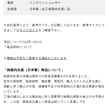
素材
イングリッシュレザー
生産国
日本製（全工程国内生産）品
※自社基準により「参考サイズ」を記載しております。参考サイズにつ
きましては
サイズガイド
をご確認下さい。
商品についてのお問い合わせ
＊返品特約について
※
価格は予告なく変更する場合がございます
。
「純国内生産（日本製）商品について」
純国内生産の洋服は国内での全体流通量の2％を切りました。
近年の原材料、副資材料、輸送費、電気代、輸入コストの上昇を期に、
高齢に伴う職人の引退、後継者不足で日本国内の工場の自主廃業が相次
いでいます。
工場の減少における集約化に伴う需要増で納期の遅延や値上げが予想さ
れ、この先、国産品の厳しい状況は続いていく見通しです。