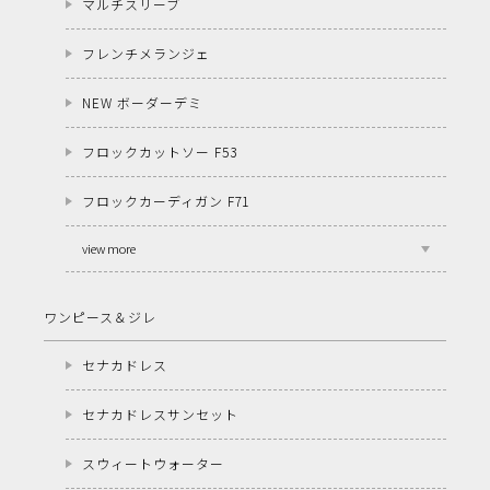
マルチスリーブ
フレンチメランジェ
NEW ボーダーデミ
フロックカットソー F53
フロックカーディガン F71
view more
ワンピース＆ジレ
セナカドレス
セナカドレスサンセット
スウィートウォーター