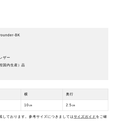
rounder-BK
レザー
程国内生産）品
横
奥行
10㎝
2.5㎝
載しております。参考サイズにつきましては
サイズガイド
をご確