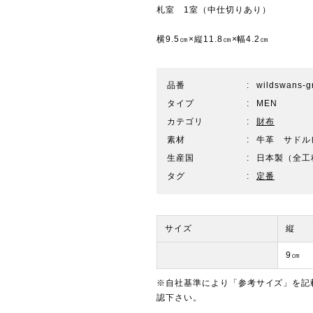
札室 1室（中仕切りあり）
横9.5㎝×縦11.8㎝×幅4.2㎝
品番
wildswans-g
タイプ
MEN
カテゴリ
財布
素材
牛革 サドル
生産国
日本製（全工
タグ
定番
サイズ
縦
9㎝
※自社基準により「参考サイズ」を記
認下さい。