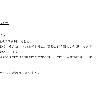
います
。
て」
量の2％を切りました。
気代、輸入コストの上昇を期に、高齢に伴う職人の引退、後継者
次いでいます。
増で納期の遅延や値上げが予想され、この先、国産品の厳しい状
ティにこだわって参ります。