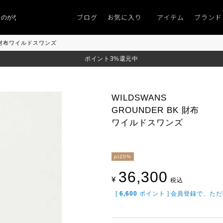
ブログ
お気に入り
アイテム
ブランド
ない」
「キレイなニット」
ポイント9％「マンスリーポイントキャンペーン」
BK 財布ワイルドスワンズ
ポイント3%還元中
WILDSWANS
GROUNDER BK 財布
ワイルドスワンズ
pt20%
36,300
¥
税込
[
6,600
ポイント ] 会員登録で、た