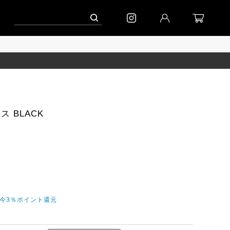
ペーン」
到着(8/7)｜eb.a.gos
予約│「エッグジャケット GREY」
ス BLACK
だ今3％ポイント還元