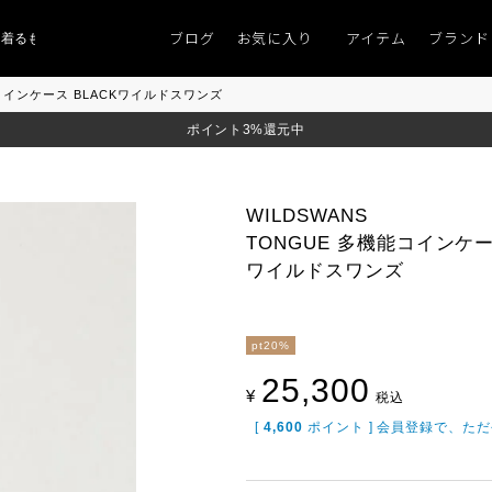
ブログ
お気に入り
アイテム
ブランド
ものがない」
「キレイなニット」
ポイント9％「マンスリーポイントキャン
能コインケース BLACKワイルドスワンズ
ポイント3%還元中
WILDSWANS
TONGUE 多機能コインケー
ワイルドスワンズ
pt20%
25,300
¥
税込
[
4,600
ポイント ] 会員登録で、た