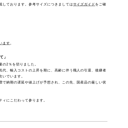
載しております。参考サイズにつきましては
サイズガイド
をご確
います
。
て」
量の2％を切りました。
気代、輸入コストの上昇を期に、高齢に伴う職人の引退、後継者
次いでいます。
増で納期の遅延や値上げが予想され、この先、国産品の厳しい状
ティにこだわって参ります。