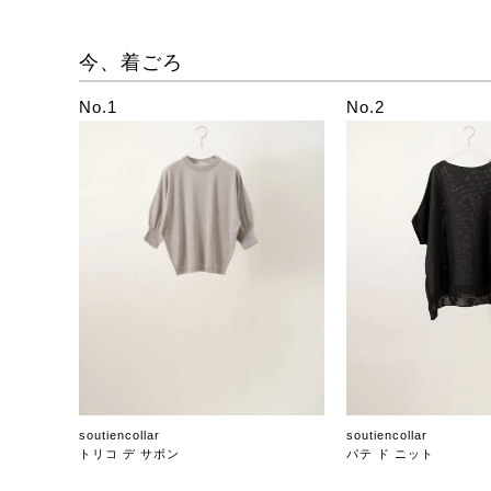
今、着ごろ
No.1
No.2
soutiencollar
soutiencollar
トリコ デ サボン
パテ ド ニット