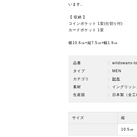
います。
【 収納 】
コインポケット 1室(仕切り付)
カードポケット 1室
横10.6㎝×縦7.5㎝×幅1.9㎝
品番
wildswans-t
タイプ
MEN
カテゴリ
財布
素材
イングリッシ
生産国
日本製（全工
サイズ
縦
10.5㎝