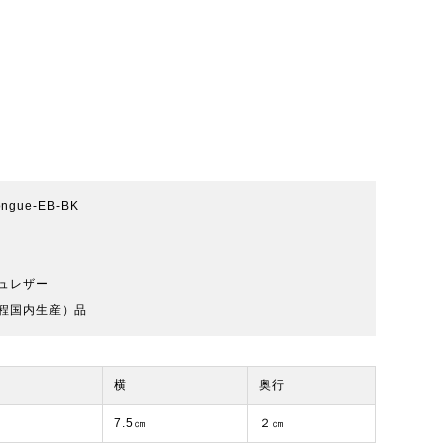
ongue-EB-BK
ュレザー
程国内生産）品
横
奥行
7.5㎝
２㎝