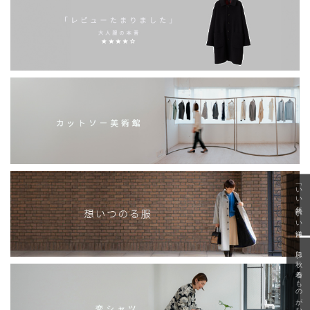
「いい年齢 いい洋服」
急に秋、着るものがない