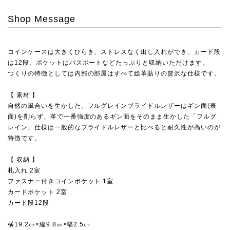
Shop Message
コインケースは大きくひらき、ストレスなく出し入れができ、カード段
は12段、ポケットはパスポートなどたっぷりと収納いただけます。
つくりの特徴としては内部の部屋はすべて総革貼りの贅沢な仕様です。
【 素材 】
自然の風合いを生かした、フルグレインブライドルレザーはギン面(表
面)を削らず、革で一番強度のあるギン面をそのまま生かした「フルグ
レイン」仕様は一般的なブライドルレザーと比べると耐久性が高いのが
特徴です。
【 収納 】
札入れ 2室
ファスナー付きコインポケット 1室
カードポケット 2室
カード段12段
横19.2㎝×縦9.8㎝×幅2.5㎝