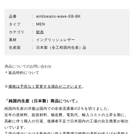
品番
wildswans-wave-EB-BK
タイプ
MEN
カテゴリ
財布
素材
イングリッシュレザー
生産国
日本製（全工程国内生産）品
商品についてのお問い合わせ
＊返品特約について
※
価格は予告なく変更する場合がございます
。
「純国内生産（日本製）商品について」
純国内生産の洋服は国内での全体流通量の2％を切りました。
近年の原材料、副資材料、輸送費、電気代、輸入コストの上昇を期に、
高齢に伴う職人の引退、後継者不足で日本国内の工場の自主廃業が相次
いでいます。
工場の減少における集約化に伴う需要増で納期の遅延や値上げが予想さ