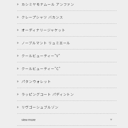
カシミヤモナムール アンファン
クレープシャツ バカンス
オーディナリージャケット
ノーブルマント リュミエール
クールビューティー"V"
クールビューティー"C"
パタンウォレット
ラッピングコート パディントン
リヴゴーシュブルゾン
view more