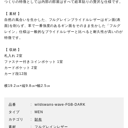
つくりの特徴としては内部の部屋はすべて総革貼りの贅沢な仕様です。
【 素材 】
自然の風合いを生かした、フルグレインブライドルレザーはギン面(表
面)を削らず、革で一番強度のあるギン面をそのまま生かした「フルグ
レイン」仕様は一般的なブライドルレザーと比べると耐久性が高いのが
特徴です。
【 収納 】
札入れ 2室
ファスナー付きコインポケット 1室
カードポケット 2室
カード段12段
横19.2㎝×縦9.8㎝×幅2.5㎝
品番
wildswans-wave-FGB-DARK
タイプ
MEN
カテゴリ
財布
素材
フルグレインレザー