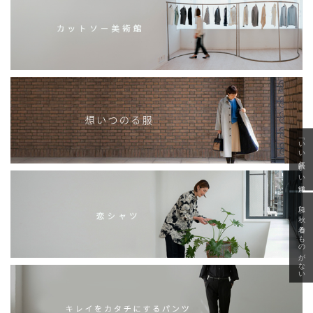
「いい年齢 いい洋服」
急に秋、着るものがない