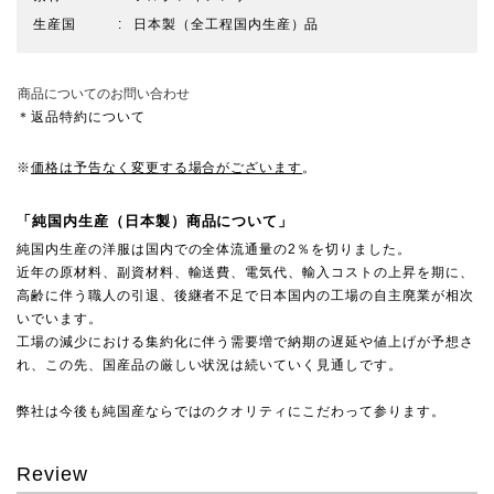
生産国
日本製（全工程国内生産）品
商品についてのお問い合わせ
＊返品特約について
※
価格は予告なく変更する場合がございます
。
「純国内生産（日本製）商品について」
純国内生産の洋服は国内での全体流通量の2％を切りました。
近年の原材料、副資材料、輸送費、電気代、輸入コストの上昇を期に、
高齢に伴う職人の引退、後継者不足で日本国内の工場の自主廃業が相次
いでいます。
工場の減少における集約化に伴う需要増で納期の遅延や値上げが予想さ
れ、この先、国産品の厳しい状況は続いていく見通しです。
弊社は今後も純国産ならではのクオリティにこだわって参ります。
Review