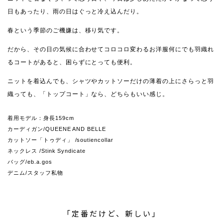
日もあったり、雨の日はぐっと冷え込んだり。
春という季節のご機嫌は、移り気です。
だから、その日の気候に合わせてコロコロ変わるお洋服何にでも羽織れ
るコートがあると、困らずにとっても便利。
ニットを着込んでも、シャツやカットソーだけの薄着の上にさらっと羽
織っても、「トップコート」なら、どちらもいい感じ。
着用モデル：身長159cm
カーディガン/QUEENE AND BELLE
カットソー「トゥディ」 /soutiencollar
ネックレス /Stink Syndicate
バッグ/eb.a.gos
デニム/スタッフ私物
「定番だけど、新しい」