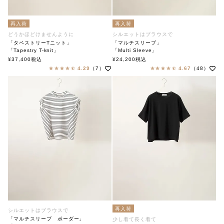
再入荷
再入荷
どうかほどけませんように
シルエットはブラウスで
「タペストリーTニット」
「マルチスリーブ」
「Tapestry T-knit」
「Multi Sleeve」
soutiencollar（ステンカラー）
soutiencollar（ステンカラー）
¥
37,400
税込
¥
24,200
税込
4.29
（7）
4.67
（48）
再入荷
シルエットはブラウスで
「マルチスリーブ ボーダー」
少し着て長く着て