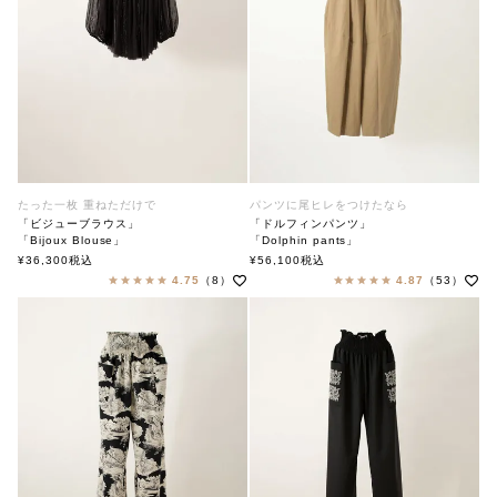
たった一枚 重ねただけで
パンツに尾ヒレをつけたなら
「ビジューブラウス」
「ドルフィンパンツ」
「Bijoux Blouse」
「Dolphin pants」
soutiencollar（ステンカラー）
soutiencollar(ステンカラー)
¥
36,300
税込
¥
56,100
税込
4.75
（8）
4.87
（53）