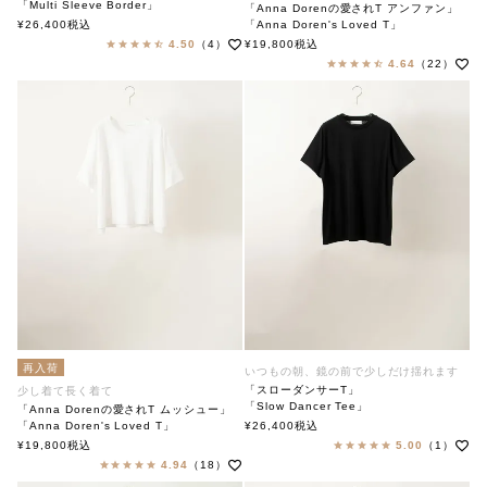
「Multi Sleeve Border」
「Anna Dorenの愛されT アンファン」
soutiencollar（ステンカラー）
¥
26,400
税込
「Anna Doren's Loved T」
soutiencollar（ステンカラー）
4.50
（4）
¥
19,800
税込
4.64
（22）
再入荷
いつもの朝、鏡の前で少しだけ揺れます
「スローダンサーT」
少し着て長く着て
「Slow Dancer Tee」
「Anna Dorenの愛されT ムッシュー」
soutiencollar（ステンカラー）
「Anna Doren's Loved T」
¥
26,400
税込
soutiencollar（ステンカラー）
¥
19,800
税込
5.00
（1）
4.94
（18）