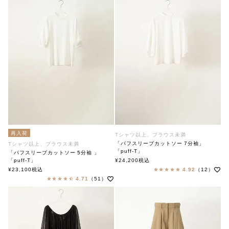
再入荷
Tシャツ以上、ブラウス未満
「パフスリーブカットソー 7分袖」
Tシャツ以上、ブラウス未満
「puff-T」
「パフスリーブカットソー 5分袖 」
soutiencollar（ステンカラー）
「puff-T」
¥
24,200
税込
soutiencollar（ステンカラー）
¥
23,100
税込
4.92
（12）
4.71
（51）