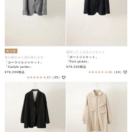
再入荷
描写したくなるジャケット
「ポートジャケット」
肩が緩やかに流れ落ちます
「Port jacket」
「カーライルジャケット」
soutiencollar(ステンカラー)
「Carlyle jacket」
¥
79,200
税込
soutiencollar（ステンカラー）
¥
79,200
税込
4.60
（10）
4.89
（35）