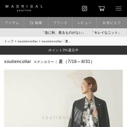
アイテム
検索
ブランド
レビュー
お気に入り
「急に秋、着るものがない」
「キレイなニット」
ポイント
トップ
soutiencollar
soutiencollar「夏」
ポイント3%還元中
soutiencollar
：夏（7/16～8/31）
ステンカラー