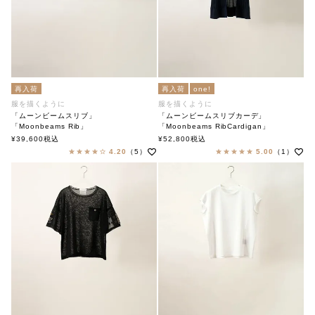
再入荷
再入荷
one!
服を描くように
服を描くように
「ムーンビームスリブ」
「ムーンビームスリブカーデ」
「Moonbeams Rib」
「Moonbeams RibCardigan」
soutiencollar（ステンカラー）
soutiencollar（ステンカラー）
¥
39,600
税込
¥
52,800
税込
4.20
（5）
5.00
（1）