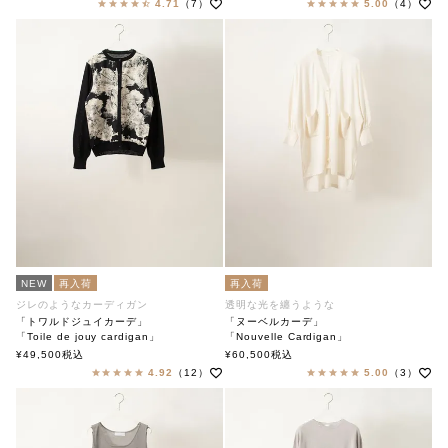
4.71
（7）
5.00
（4）
NEW
再入荷
再入荷
ジレのようなカーディガン
透明な光を纏うような
「トワルドジュイカーデ」
「ヌーベルカーデ」
「Toile de jouy cardigan」
「Nouvelle Cardigan」
soutiencollar（ステンカラー）
soutiencollar（ステンカラー）
¥
49,500
税込
¥
60,500
税込
4.92
（12）
5.00
（3）