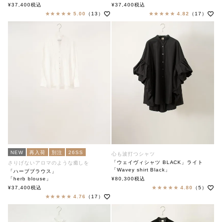
soutiencollar（ステンカラー）
soutiencollar（ステンカラー）
¥
37,400
税込
¥
37,400
税込
5.00
（13）
4.82
（17）
NEW
再入荷
別注
26SS
心も波打つシャツ
「ウェイヴィシャツ BLACK」ライト
さりげないアロマのような癒しを
「Wavey shirt Black」
「ハーブブラウス」
soutiencollar(ステンカラー)
「herb blouse」
¥
80,300
税込
soutiencollar（ステンカラー）
¥
37,400
税込
4.80
（5）
4.76
（17）