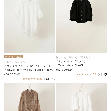
再入荷
別注
惹かれあい離れあい響きあう
「タンバリン ブラック」
心も波打つシャツ
「Tamburiere BLACK」
「ウェイヴィシャツ ホワイト」ライト
soutiencollar
「Wavey shirt WHITE」support surface
¥
52,800
税込
ステンカラー
サポートサーフェス
¥
80,300
税込
4.50
（4）
4.83
（12）