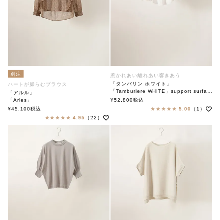
別注
惹かれあい離れあい響きあう
「タンバリン ホワイト」
ハートが膨らむブラウス
「Tamburiere WHITE」support surface
「アルル」
ブラウス
「Arles」
¥
52,800
税込
サポートサーフェス
soutiencollar（ステンカラー）
¥
45,100
税込
5.00
（1）
4.95
（22）