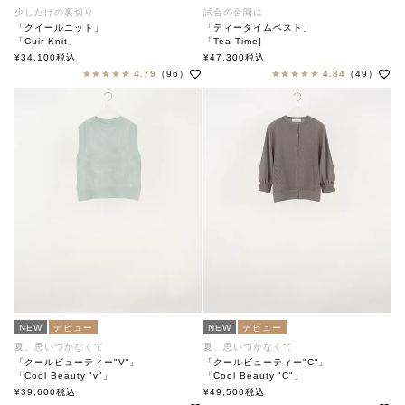
少しだけの裏切り
試合の合間に
「クイールニット」
「ティータイムベスト」
「Cuir Knit」
「Tea Time]
soutiencollar（ステンカラー）
soutiencollar（ステンカラー）
¥
34,100
税込
¥
47,300
税込
4.79
（96）
4.84
（49）
NEW
デビュー
NEW
デビュー
夏、思いつかなくて
夏、思いつかなくて
「クールビューティー"V"」
「クールビューティー"C"」
「Cool Beauty "v"」
「Cool Beauty "C"」
soutiencollar（ステンカラー）
soutiencollar（ステンカラー）
¥
39,600
税込
¥
49,500
税込