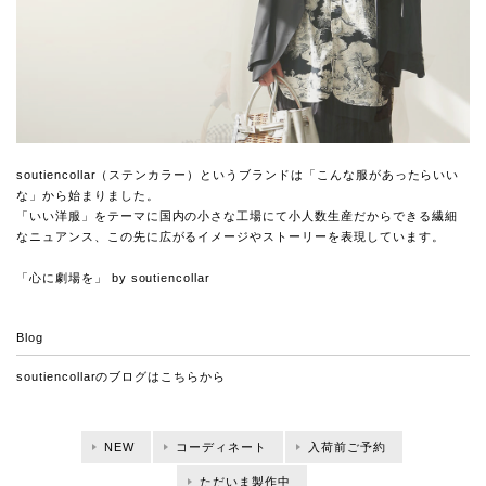
soutiencollar（ステンカラー）というブランドは「こんな服があったらいい
な」から始まりました。
「いい洋服」をテーマに国内の小さな工場にて小人数生産だからできる繊細
なニュアンス、この先に広がるイメージやストーリーを表現しています。
「心に劇場を」 by soutiencollar
Blog
soutiencollarのブログは
こちらから
NEW
コーディネート
入荷前ご予約
ただいま製作中