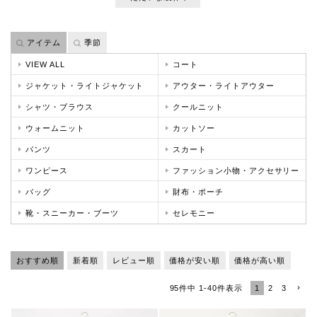
アイテム
季節
VIEW ALL
コート
ジャケット・ライトジャケット
アウター・ライトアウター
シャツ・ブラウス
クールニット
ウォームニット
カットソー
パンツ
スカート
ワンピース
ファッション小物・アクセサリー
バッグ
財布・ポーチ
靴・スニーカー・ブーツ
セレモニー
おすすめ順
新着順
レビュー順
価格が安い順
価格が高い順
1
2
3
95
件中
1
-
40
件表示