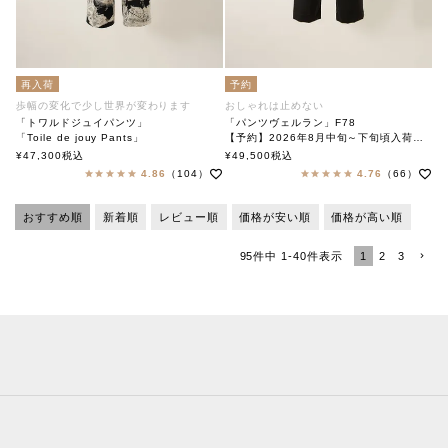
再入荷
予約
歩幅の変化で少し世界が変わります
おしゃれは止めない
「トワルドジュイパンツ」
「パンツヴェルラン」F78
「Toile de jouy Pants」
【予約】2026年8月中旬～下旬頃入荷予定
soutiencollar（ステンカラー）
「Pants Verlan」
¥
47,300
税込
¥
49,500
税込
soutiencollar(ステンカラー)
4.86
（104）
4.76
（66）
おすすめ順
新着順
レビュー順
価格が安い順
価格が高い順
1
2
3
95
件中
1
-
40
件表示