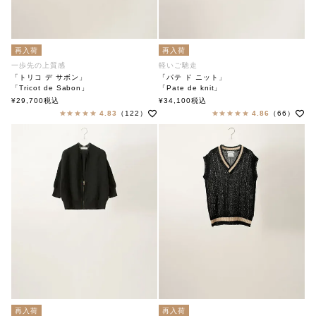
再入荷
再入荷
一歩先の上質感
軽いご馳走
「トリコ デ サボン」
「パテ ド ニット」
「Tricot de Sabon」
「Pate de knit」
soutiencollar（ステンカラー）
soutiencollar（ステンカラー）
¥
29,700
税込
¥
34,100
税込
4.83
（122）
4.86
（66）
再入荷
再入荷