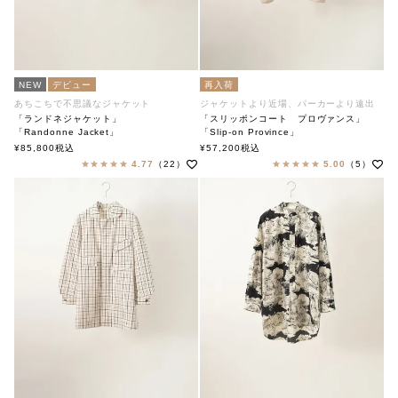
NEW
デビュー
再入荷
あちこちで不思議なジャケット
ジャケットより近場、パーカーより遠出
「ランドネジャケット」
「スリッポンコート プロヴァンス」
「Randonne Jacket」
「Slip-on Province」
soutiencollar（ステンカラー）
soutiencollar（ステンカラー）
¥
85,800
税込
¥
57,200
税込
4.77
（22）
5.00
（5）