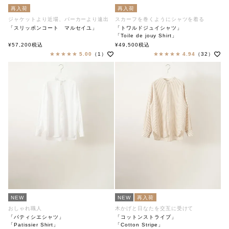
再入荷
再入荷
ジャケットより近場、パーカーより遠出
スカーフを巻くようにシャツを着る
「スリッポンコート マルセイユ」
「トワルドジュイシャツ」
「Toile de jouy Shirt」
「Slip-on Marseilles」
soutiencollar（ステンカラー）
¥
57,200
税込
¥
49,500
税込
soutiencollar（ステンカラー）
5.00
（1）
4.94
（32）
NEW
NEW
再入荷
おしゃれ職人
木かげと日なたを交互に受けて
「パティシエシャツ」
「コットンストライプ」
「Patissier Shirt」
「Cotton Stripe」