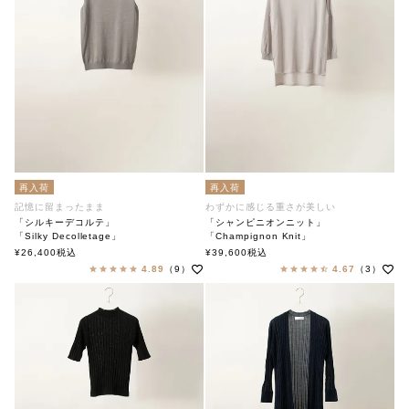
再入荷
再入荷
記憶に留まったまま
わずかに感じる重さが美しい
「シルキーデコルテ」
「シャンピニオンニット」
「Silky Decolletage」
「Champignon Knit」
soutiencollar（ステンカラー）
soutiencollar（ステンカラー）
¥
26,400
税込
¥
39,600
税込
4.89
（9）
4.67
（3）