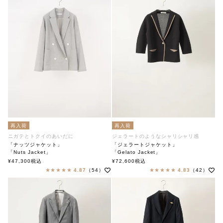
再入荷
再入荷
ニガテとトクイのあいだに
ジェラートのようなシャリシャリ感
「ナッツジャケット」
「ジェラートジャケット」
「Nuts Jacket」
「Gelato Jacket」
soutiencollar（ステンカラー）
soutiencollar（ステンカラー）
¥
47,300
税込
¥
72,600
税込
4.87
（54）
4.83
（42）