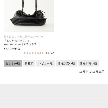
行きはおしゃれに帰りはスーパー
「もちかたバッグ」2
soutiencollar（ステンカラー）
¥
42,900
税込
5.00
（1）
おすすめ順
新着順
レビュー順
価格が安い順
価格が高い順
13
件中
1
-
13
件表示