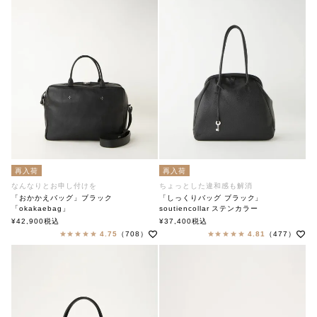
再入荷
再入荷
なんなりとお申し付けを
ちょっとした違和感も解消
「おかかえバッグ」ブラック
「しっくりバッグ ブラック」
「okakaebag」
soutiencollar ステンカラー
soutiencollar（ステンカラー）
¥
42,900
税込
¥
37,400
税込
4.75
（708）
4.81
（477）