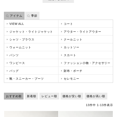
アイテム
季節
VIEW ALL
コート
ジャケット・ライトジャケット
アウター・ライトアウター
シャツ・ブラウス
クールニット
ウォームニット
カットソー
パンツ
スカート
ワンピース
ファッション小物・アクセサリー
バッグ
財布・ポーチ
靴・スニーカー・ブーツ
セレモニー
おすすめ順
新着順
レビュー順
価格が安い順
価格が高い順
13
件中
1
-
13
件表示