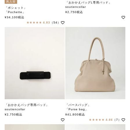
再入荷
「おかかえバッグL専用パッド」
soutiencollar
「ポシェット」
ステンカラー
「Pochette」
¥
2,750
税込
soutiencollar（ステンカラー）
¥
34,100
税込
4.83
（54）
「おかかえバッグ専用パッド」
「パースバッグ」
soutiencollar
「Purse bag」
ステンカラー
soutiencollar
¥
2,750
税込
¥
41,800
税込
ステンカラー
4.86
（7）