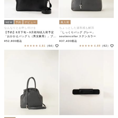
NEW
予約
デビュー
再入荷
なんなりとお申し付けを
ちょっとした違和感も解消
【予約】8月下旬～9月初旬頃入荷予定
「しっくりバッグ グレー」
「おかかえバッグ L（男女兼用）」ブラック
soutiencollar ステンカラー
「okakaebag L」
¥
52,800
税込
¥
37,400
税込
soutiencollar（ステンカラー）
4.81
（64）
4.89
（62）