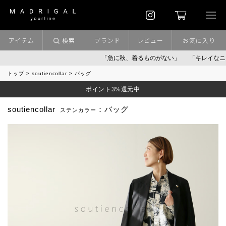
アイテム
検索
ブランド
レビュー
お気に入り
「急に秋、着るものがない」
「キレイなニッ
トップ
soutiencollar
バッグ
ポイント3%還元中
soutiencollar
：バッグ
ステンカラー