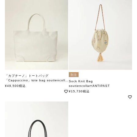
別注
「カプチーノ」トートバッグ
「Cappuccino」tote bag soutiencollar
Sock Knit Bag
soutiencollar（ステンカラー）
¥
49,500
税込
soutiencollar×ANTIPAST
ステンカラー×アンティパスト
¥
15,730
税込