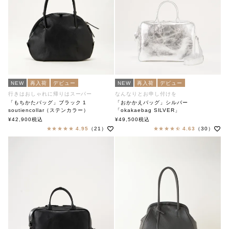
NEW
再入荷
デビュー
NEW
再入荷
デビュー
行きはおしゃれに帰りはスーパー
なんなりとお申し付けを
「もちかたバッグ」ブラック 1
「おかかえバッグ」シルバー
soutiencollar（ステンカラー）
「okakaebag SILVER」
soutiencollar（ステンカラー）
¥
42,900
税込
¥
49,500
税込
4.95
（21）
4.63
（30）