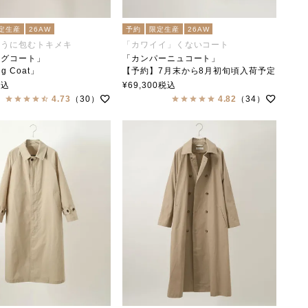
定生産
26AW
予約
限定生産
26AW
ように包むトキメキ
「カワイイ」くないコート
ングコート」
「カンパーニュコート」
ng Coat」
【予約】7月末から8月初旬頃入荷予定
collar（ステンカラー）
税込
¥
69,300
税込
「Campagne Coat」
4.73
（30）
4.82
（34）
soutiencollar（ステンカラー）