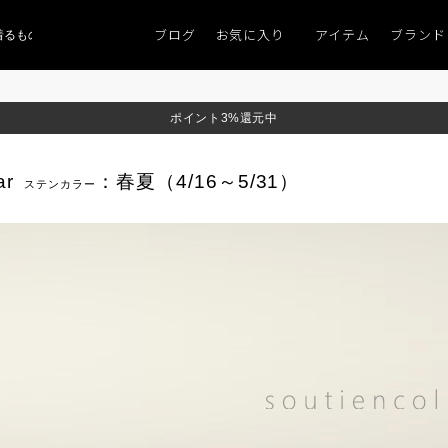
ブログ
お気に入り
アイテム
ブランド
ものがない」
「キレイなニット」
ポイント9％「マンスリーポイントキャンペ
ポイント3%還元中
ar
：春夏（4/16～5/31）
ステンカラー