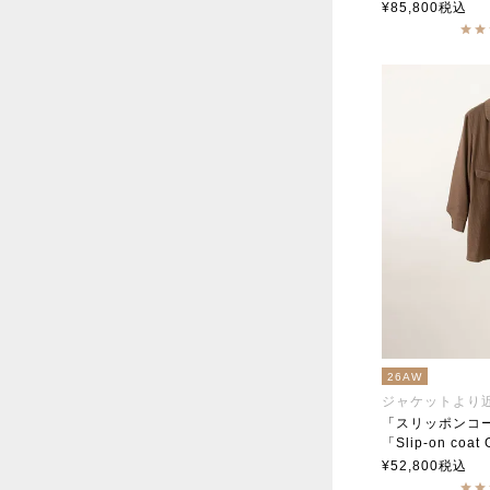
soutiencoll
¥
85,800
税込
26AW
「Slip-on coat
soutiencoll
¥
52,800
税込