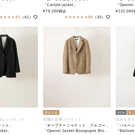
t」
「Carlyle jacket」
「Opener 
ar（ステンカラー）
soutiencollar（ステンカラー）
soutiencol
¥
79,200
税込
¥
132,000
4.83
（41）
4.89
（35）
限定生産
NEW
再
議なジャケット
究極の定番ジャケット
読みすぎ
ケット」
「オープナージャケット ブルゴーニュチェックブラウン」
「バルー
cket」
「Opener Jacket Bourgogne Brown Check」
「Balloon