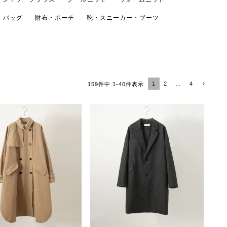
バッグ
財布・ポーチ
靴・スニーカー・ブーツ
1
2
…
4
159
件中
1
-
40
件表示