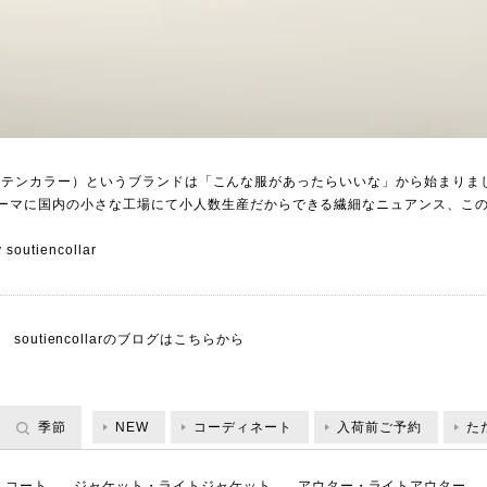
llar（ステンカラー）というブランドは「こんな服があったらいいな」から始まりま
ーマに国内の小さな工場にて小人数生産だからできる繊細なニュアンス、こ
utiencollar
soutiencollarのブログは
こちらから
季節
NEW
コーディネート
入荷前ご予約
た
コート
ジャケット・ライトジャケット
アウター・ライトアウター