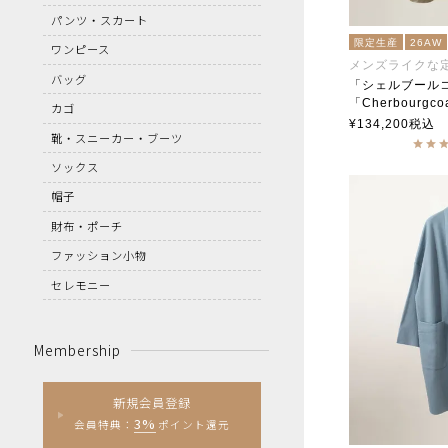
パンツ・スカート
限定生産
26AW
ワンピース
メンズライクな
バッグ
「シェルブール
「Cherbourgco
カゴ
soutiencoll
¥
134,200
税込
靴・スニーカー・ブーツ
ソックス
帽子
財布・ポーチ
ファッション小物
セレモニー
Membership
新規会員登録
3%
会員特典：
ポイント還元