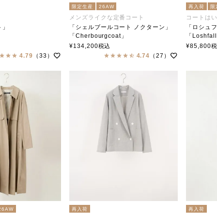
限定生産
26AW
再入荷
限
メンズライクな定番コート
コートは
ト」
「シェルブールコート ノクターン」
「ロシュ
」
「Cherbourgcoat」
「Loshfal
ar（ステンカラー）
soutiencollar（ステンカラー）
soutien
¥
134,200
税込
¥
85,800
4.79
（33）
4.74
（27）
26AW
再入荷
再入荷