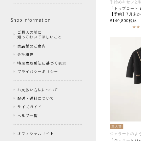
「トップコート B
【予約】7月末
Shop Information
Top Coat ベー
¥
140,800
税込
トップコート
Ataraxia アタ
ご購入の前に
知っておいてほしいこと
実店舗のご案内
会社概要
特定商取引法に基づく表示
プライバシーポリシー
お支払い方法について
配送・送料について
サイズガイド
ヘルプ一覧
再入荷
オフィシャルサイト
ジェラートのよ
「ジェラートジ