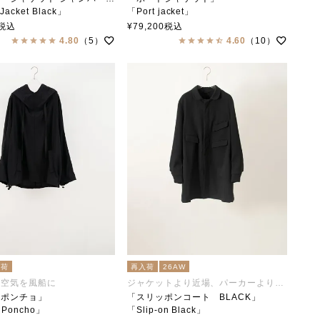
Jacket Black」
「Port jacket」
lar
soutiencollar(ステンカラー)
税込
¥
79,200
税込
4.80
（5）
4.60
（10）
入荷
再入荷
26AW
た空気を風船に
ジャケットより近場、パーカーより遠出
ンポンチョ」
「スリッポンコート BLACK」
 Poncho」
「Slip-on Black」