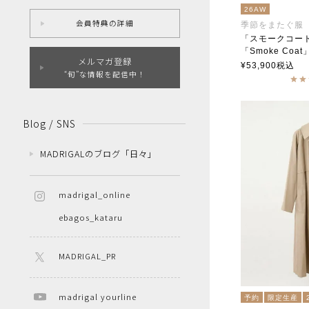
26AW
会員特典の詳細
季節をまたぐ服
「スモークコー
「Smoke Coat
メルマガ登録
soutiencoll
¥
53,900
税込
“旬”な情報を配信中！
Blog / SNS
MADRIGALのブログ「日々」
madrigal_online
ebagos_kataru
MADRIGAL_PR
madrigal yourline
予約
限定生産