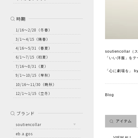
時期
1/16～2/28
（冬春）
3/1～4/15
（陽春）
4/16～5/31
（春夏）
soutienco
6/1～7/15
（初夏）
「いい洋服」をテ
7/16～8/31
（夏）
「心に劇場を」 by so
9/1～10/15
（早秋）
10/16～11/30
（晩秋）
12/1～1/15
（立冬）
Blog
ブランド
アイテム
soutiencollar
eb.a.gos
VIEW ALL