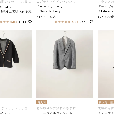
手始めキセツと狭間のキセツもご機嫌に
ニガテとトクイのあいだに
フランス
EIGE」
「ナッツジャケット」
「ライブ
から8月上旬頃入荷予定
「Nuts Jacket」
「Libraria
ジュ
soutiencollar（ステンカラー）
soutien
¥
47,300
税込
¥
74,800
4.81
（21）
4.87
（54）
ラクシア
再入荷
再入荷
限
うなシャリシャリ感
肩が緩やかに流れ落ちます
究極の定
ャケット」
「カーライルジャケット」