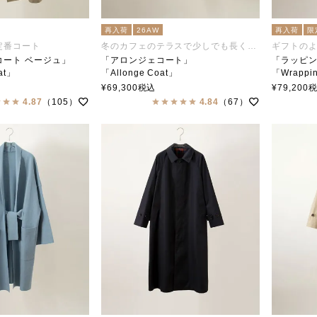
再入荷
26AW
再入荷
限
定番コート
冬のカフェのテラスで少しでも長く居ます
ギフトの
コート ベージュ」
「アロンジェコート」
「ラッピ
at」
「Allonge Coat」
「Wrappi
ar（ステンカラー）
soutiencollar（ステンカラー）
soutien
¥
69,300
税込
¥
79,200
4.87
（105）
4.84
（67）