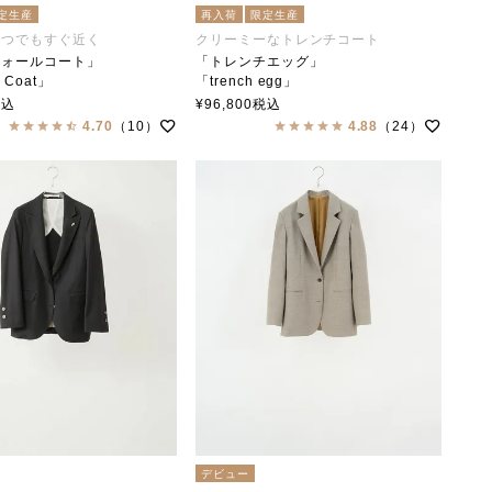
定生産
再入荷
限定生産
いつでもすぐ近く
クリーミーなトレンチコート
フォールコート」
「トレンチエッグ」
l Coat」
「trench egg」
collar（ステンカラー）
soutiencollar（ステンカラー）
税込
¥
96,800
税込
4.70
（10）
4.88
（24）
デビュー