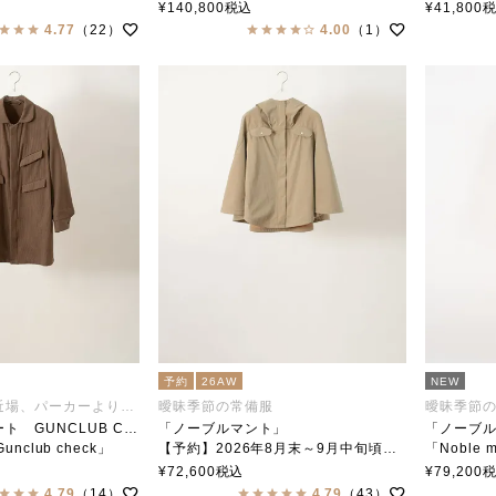
ar（ステンカラー）
soutiencollar
soutien
¥
140,800
税込
¥
41,800
4.77
（22）
4.00
（1）
予約
26AW
NEW
ジャケットより近場、パーカーより遠出
曖昧季節の常備服
曖昧季節
「スリッポンコート GUNCLUB CHECK」
「ノーブルマント」
「ノーブル
 Gunclub check」
【予約】2026年8月末～9月中旬頃入荷予定
「Noble m
ar（ステンカラー）
「Noble Mantle」
soutien
¥
72,600
税込
¥
79,200
soutiencollar(ステンカラー)
4.79
（14）
4.79
（43）