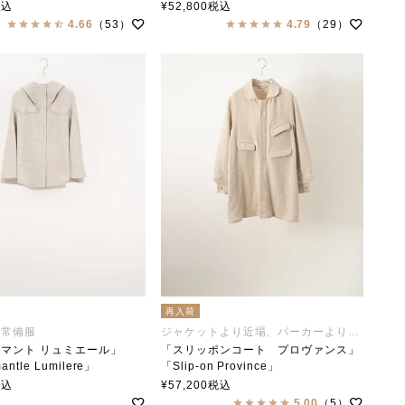
collar（ステンカラー）
soutiencollar（ステンカラー）
税込
¥
52,800
税込
4.66
（53）
4.79
（29）
再入荷
の常備服
ジャケットより近場、パーカーより遠出
マント リュミエール」
「スリッポンコート プロヴァンス」
antle Lumilere」
「Slip-on Province」
collar(ステンカラー)
soutiencollar（ステンカラー）
税込
¥
57,200
税込
5.00
（5）