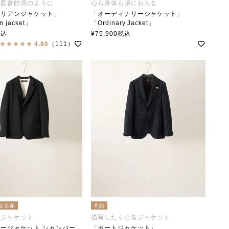
の図書館員のように
心も身体も腑におちる
ラリアンジャケット」
「オーディナリージャケット」
n jacket」
「Ordinary Jacket」
collar（ステンカラー）
soutiencollar(ステンカラー)
税込
¥
75,900
税込
4.80
（111）
定生産
予約
番ジャケット
描写したくなるジャケット
「オープナージャケット シャンパーニュブラック」
「ポートジャケット」