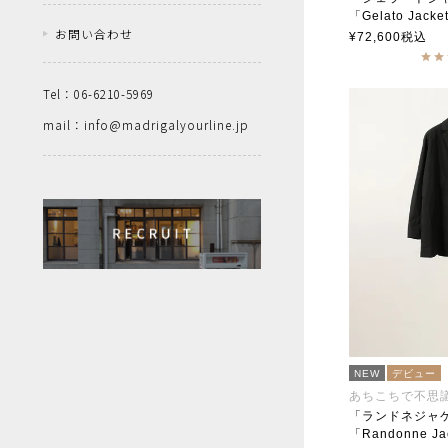
「Gelato Jacke
お問い合わせ
soutiencoll
¥
72,600
税込
Tel：06-6210-5969
mail：info@madrigalyourline.jp
NEW
デビュー
あちこちで不思
「ランドネジャ
「Randonne Ja