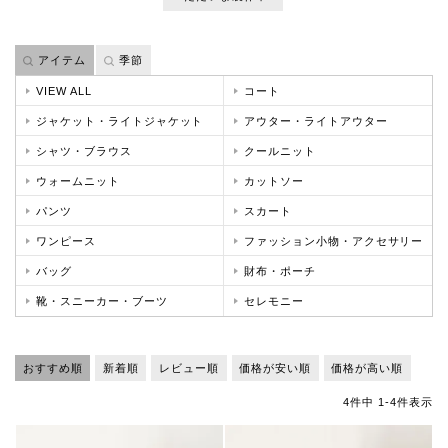
アイテム
季節
VIEW ALL
コート
ジャケット・ライトジャケット
アウター・ライトアウター
シャツ・ブラウス
クールニット
ウォームニット
カットソー
パンツ
スカート
ワンピース
ファッション小物・アクセサリー
バッグ
財布・ポーチ
靴・スニーカー・ブーツ
セレモニー
おすすめ順
新着順
レビュー順
価格が安い順
価格が高い順
4
件中
1
-
4
件表示