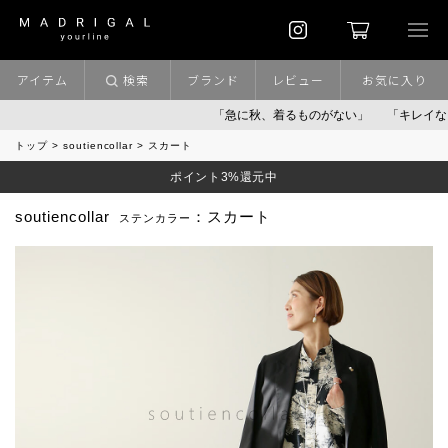
アイテム
検索
ブランド
レビュー
お気に入り
「急に秋、着るものがない」
「キレイなニッ
トップ
soutiencollar
スカート
ポイント3%還元中
soutiencollar
：スカート
ステンカラー