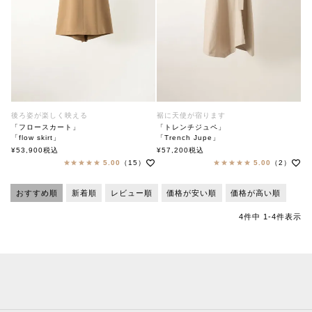
後ろ姿が楽しく映える
裾に天使が宿ります
「フロースカート」
「トレンチジュペ」
「flow skirt」
「Trench Jupe」
soutiencollar（ステンカラー）
soutiencollar（ステンカラー）
¥
53,900
税込
¥
57,200
税込
5.00
（15）
5.00
（2）
おすすめ順
新着順
レビュー順
価格が安い順
価格が高い順
4
件中
1
-
4
件表示