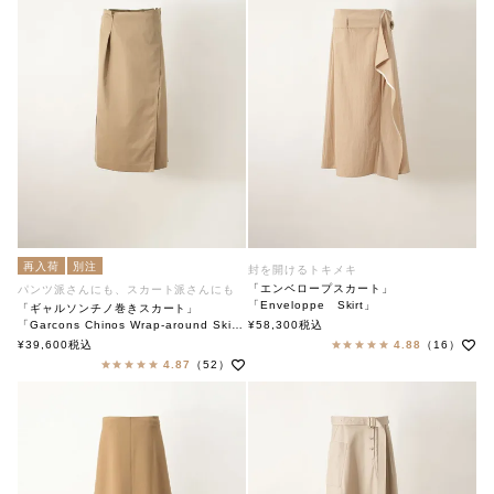
再入荷
別注
封を開けるトキメキ
「エンベロープスカート」
パンツ派さんにも、スカート派さんにも
「Enveloppe Skirt」
「ギャルソンチノ巻きスカート」
soutiencollar（ステンカラー）
「Garcons Chinos Wrap-around Skirt」
¥
58,300
税込
soutiencollar×Ataraxia
¥
39,600
税込
4.88
（16）
4.87
（52）